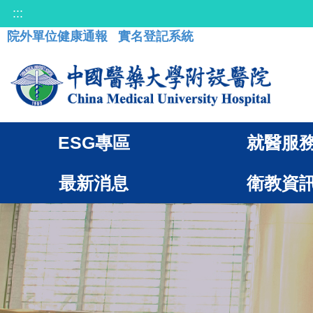
:::
院外單位健康通報
實名登記系統
ESG專區
就醫服
最新消息
衛教資