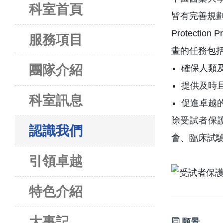
科室首頁
皆有完善規劃
Protection
服務項目
畫的任務包
團隊介紹
確保人類
提供及時
科室訊息
促進卓越
除受試者保
認識我們
會、臨床試
引領卓越
特色介紹
大事記
願景