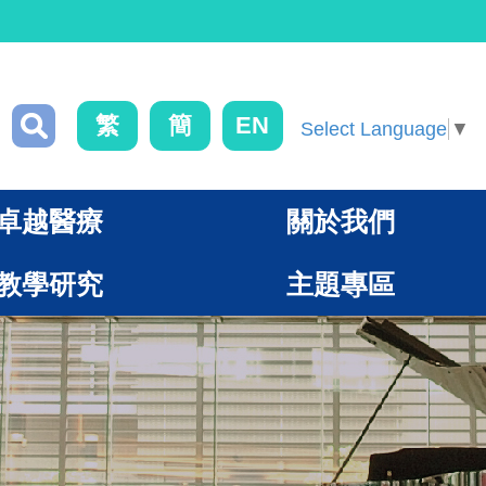
繁
簡
EN
Select Language
▼
卓越醫療
關於我們
教學研究
主題專區