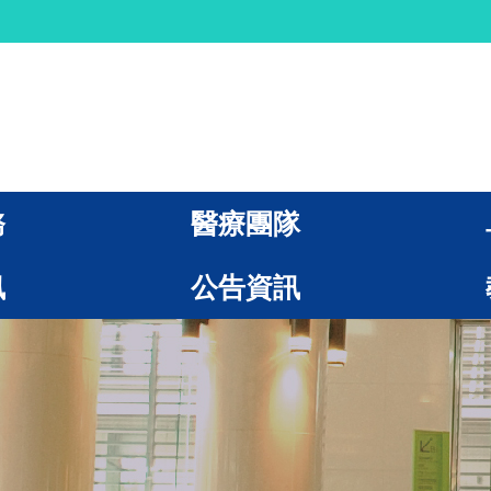
務
醫療團隊
訊
公告資訊