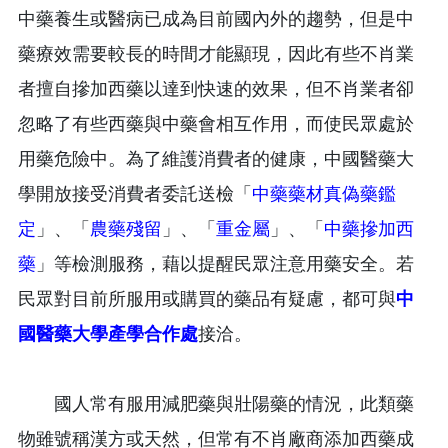
中藥養生或醫病已成為目前國內外的趨勢，但是中
藥療效需要較長的時間才能顯現，因此有些不肖業
者擅自摻加西藥以達到快速的效果，但不肖業者卻
忽略了有些西藥與中藥會相互作用，而使民眾處於
用藥危險中。為了維護消費者的健康，中國醫藥大
學開放接受消費者委託送檢「
中藥藥材真偽藥鑑
定
」、「
農藥殘留
」、「
重金屬
」、「
中藥摻加西
藥
」等檢測服務，藉以提醒民眾注意用藥安全。若
民眾對目前所服用或購買的藥品有疑慮，都可與
中
國醫藥大學產學合作處
接洽。
國人常有服用減肥藥與壯陽藥的情況，此類藥
物雖號稱漢方或天然，但常有不肖廠商添加西藥成