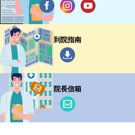
到院指南
院長信箱