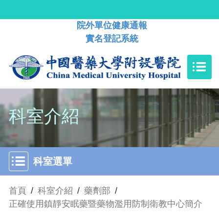
院外單位健康通報
實名登記系統
科室介紹
科室選單
首頁
/
科室介紹
/
藥劑部
/
正確使用鎮靜安眠藥暨藥物濫用防制衛教中心簡介