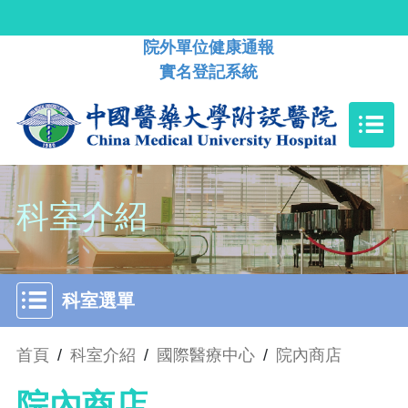
院外單位健康通報
實名登記系統
科室介紹
科室選單
首頁
/
科室介紹
/
國際醫療中心
/
院內商店
院內商店