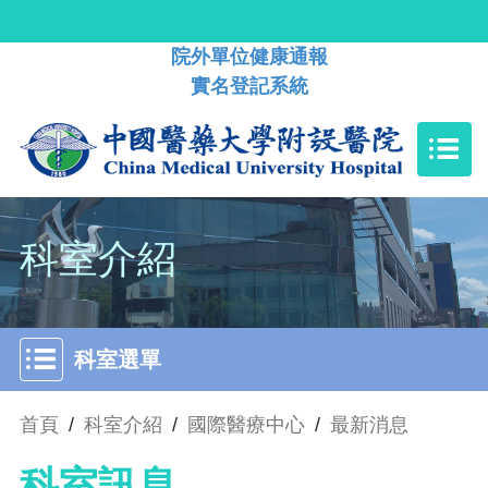
院外單位健康通報
實名登記系統
科室介紹
科室選單
首頁
/
科室介紹
/
國際醫療中心
/
最新消息
科室訊息