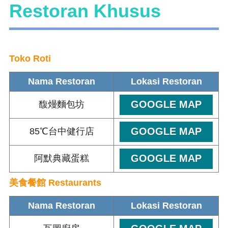
Restoran Khusus
Toko Roti
Nama Restoran
Lokasi Restoran
GOOGLE MAP
馥熳麵包坊
GOOGLE MAP
85℃台中健行店
GOOGLE MAP
阿默典藏蛋糕
美食餐館 Restaurants
Nama Restoran
Lokasi Restoran