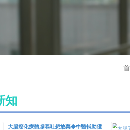
首
新知
大腸癌化療體虛嘔吐想放棄◆中醫輔助獲