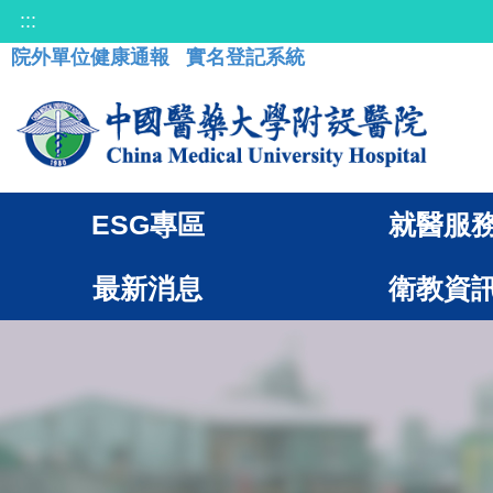
:::
院外單位健康通報
實名登記系統
ESG專區
就醫服
最新消息
衛教資