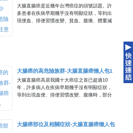
大腸直腸癌是近幾年台灣癌症的頭號話題。許
多患者在疾病早期幾乎沒有明顯症狀，等到出
現便血、排便習慣改變、貧血、腹痛、體重減
輕時，部分患者甚至已經是第3、4期，發生年
齡約50歲就開始攀升，男女罹患率約1.48：1。
大腸癌的高危險族群-大腸直腸癌懶人包1
大腸直腸癌高居我國十大癌症之首已超過10
年，許多病人在疾病早期幾乎沒有明顯症狀，
等到出現血便、排便習慣改變、腹痛時，部分
病人甚至已經是第3、4期，大腸直腸癌大多發
生在50歲以上的人。但近年來發生的年齡層有
下降的趨勢，到底罹患大腸直腸癌的高危險族
大腸癌部位及相關症狀-大腸直腸癌懶人包
群...