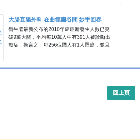
腸直腸癌患者幾乎沒有什麼症狀，因此一定要
定期檢查，才能早期發現早期治療。
大腸直腸外科 在曲徑幽谷間 妙手回春
衛生署最新公布的2010年癌症新發生人數已突
破9萬大關，平均每10萬人中有391人被診斷出
癌症，換言之，每256位國人有1人罹癌，並且
不到6分鐘（5分鐘48秒）就有1人罹癌。其中以
4大癌症篩檢項目中的大腸直腸癌，病患人數增
加最多，2010年較2009年增加1552人...
回上頁