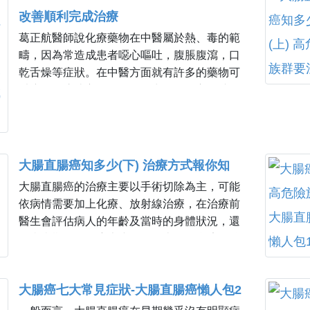
改善順利完成治療
葛正航醫師說化療藥物在中醫屬於熱、毒的範
疇，因為常造成患者噁心嘔吐，腹脹腹瀉，口
乾舌燥等症狀。在中醫方面就有許多的藥物可
以應用在這些方面，像是最常見的噁心嘔吐、
食慾不振、腹脹瀉等症狀
大腸直腸癌知多少(下) 治療方式報你知
大腸直腸癌的治療主要以手術切除為主，可能
依病情需要加上化療、放射線治療，在治療前
醫生會評估病人的年齡及當時的身體狀況，還
有疾病期別、腫瘤大小、位置來選擇合適的治
療計畫。較早期的病人只需要手術切除，第三
第四期（或部分第二期）的病人會因病情需要...
大腸癌七大常見症狀-大腸直腸癌懶人包2