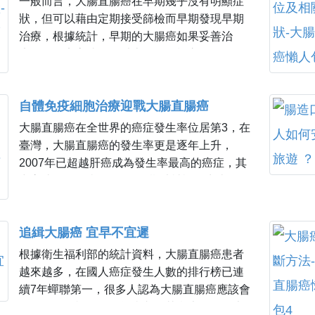
一般而言，大腸直腸癌在早期幾乎沒有明顯症
狀，但可以藉由定期接受篩檢而早期發現早期
治療，根據統計，早期的大腸癌如果妥善治
療，存活率高達90%以上。在篩檢之前，自己
可以先判斷有無異常或疑似症狀，再來決定採
取何種防治措施。
自體免疫細胞治療迎戰大腸直腸癌
大腸直腸癌在全世界的癌症發生率位居第3，在
臺灣，大腸直腸癌的發生率更是逐年上升，
2007年已超越肝癌成為發生率最高的癌症，其
中高達20%的病人是在第4期才被診斷出來，而
全身性藥物治療是第4期大腸直腸癌主要的治療
方式。近10年來，免疫細胞治療被認為有機會
追緝大腸癌 宜早不宜遲
用於對藥物治療效果不佳的癌症病人，醫學上
也確實有了不少突破
根據衛生福利部的統計資料，大腸直腸癌患者
越來越多，在國人癌症發生人數的排行榜已連
續7年蟬聯第一，很多人認為大腸直腸癌應該會
有血便、便祕、腹脹等症狀，其實大多數的大