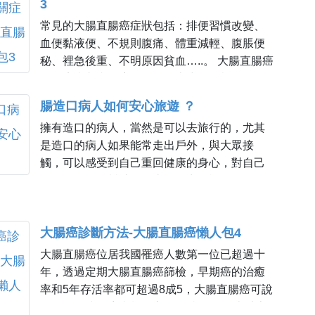
3
常見的大腸直腸癌症狀包括：排便習慣改變、
血便黏液便、不規則腹痛、體重減輕、腹脹便
秘、裡急後重、不明原因貧血…..。 大腸直腸癌
的臨床症狀和腫瘤的位置、大小、形態有關。
腸造口病人如何安心旅遊 ？
擁有造口的病人，當然是可以去旅行的，尤其
是造口的病人如果能常走出戶外，與大眾接
觸，可以感受到自己重回健康的身心，對自己
的自信是很有幫助的。當然要出外旅行前，一
定要先把造口相關...
大腸癌診斷方法-大腸直腸癌懶人包4
大腸直腸癌位居我國罹癌人數第一位已超過十
年，透過定期大腸直腸癌篩檢，早期癌的治癒
率和5年存活率都可超過8成5，大腸直腸癌可說
是最可預防的癌症類型之一。特別是50歲以上