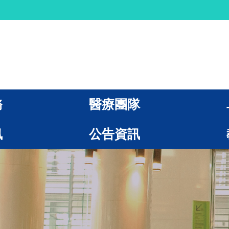
務
醫療團隊
訊
公告資訊