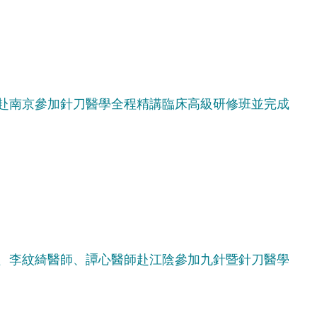
赴南京參加針刀醫學全程精講臨床高級研修班並完成
、李紋綺醫師、譚心醫師赴江陰參加九針暨針刀醫學