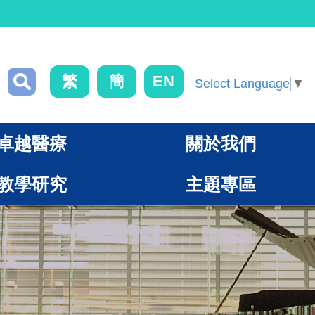
繁
簡
EN
Select Language
▼
卓越醫療
關於我們
教學研究
主題專區