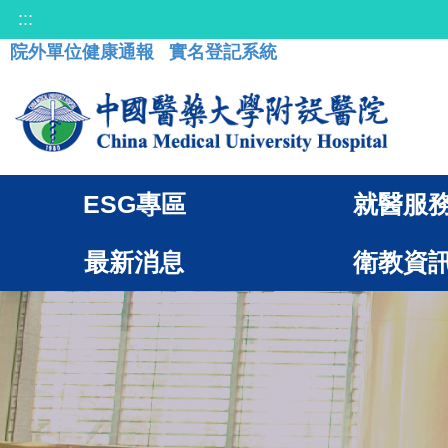
:::
院外單位健康通報
實名登記系統
ESG專區
就醫服
最新消息
衛教資