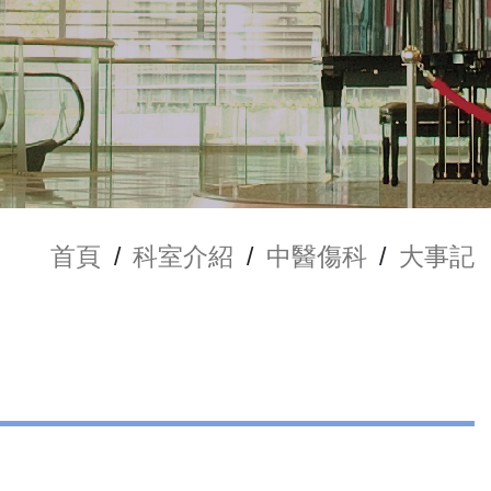
首頁
/
科室介紹
/
中醫傷科
/
大事記