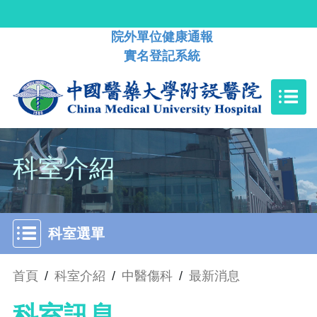
院外單位健康通報
實名登記系統
科室介紹
科室選單
首頁
/
科室介紹
/
中醫傷科
/
最新消息
科室訊息