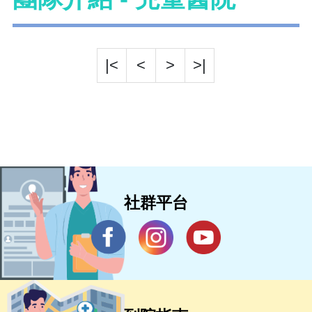
|<
<
>
>|
社群平台