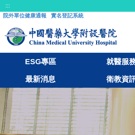
:::
院外單位健康通報
實名登記系統
ESG專區
就醫服
最新消息
衛教資