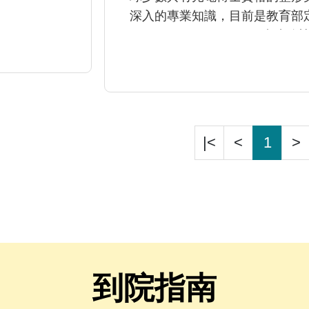
深入的專業知識，目前是教育部
（surgical oncologis
庚醫院及本院美容中心主任共八
發表多篇國際論文且證實其療效
光老化治療」，「多層式臉部拉提
手術還包含「靜脈曲張雷射燒灼
能」治療等，對糖尿病足等慢性
|<
<
1
>
治療。 張醫師對美容醫學求診
及醫療品質的優異表現，美國外科學
到院指南