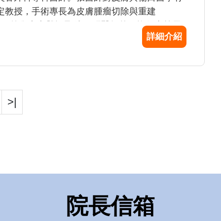
定教授，手術專長為皮膚腫瘤切除與重建
t)，脂肪移植，外傷疤痕與蟹足腫。 張醫師曾經擔任嘉義長
詳細介紹
年，目前為本中心雷射美容科主任。臨床研究已
，如「微創點陣式植皮白斑手術」，「肝斑合併
注射」，「面部無痕舌癌重建」等...其他微創
」，「狐臭頂漿汗腺刮除術」，「多汗症微波熱
傷口亦發展「人工真皮」及「負壓治療」等高端
>|
者均親自諮詢衛教，由於其臨床，教育，民眾衛教
院於2022年頒證Fellow學位予張醫師。
院長信箱