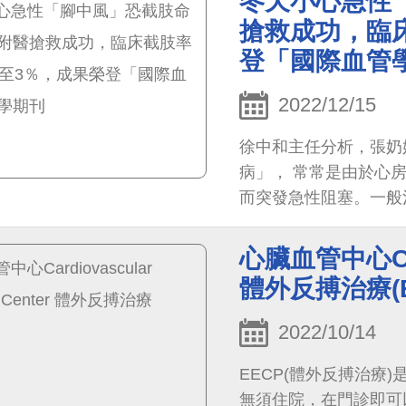
冬天小心急性
搶救成功，臨
登「國際血管
2022/12/15
徐中和主任分析，張奶
病」， 常常是由於心
而突發急性阻塞。一般
肢率仍有20-30%。
溶栓團隊」， 投入研
心臟血管中心Cardi
體外反搏治療(E
2022/10/14
EECP(體外反搏治療
無須住院，在門診即可