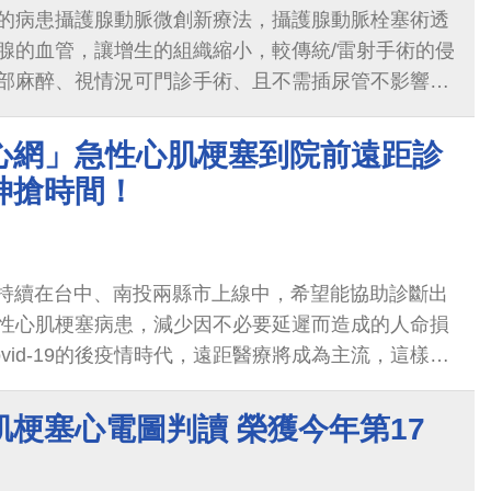
的病患攝護腺動脈微創新療法，攝護腺動脈栓塞術透
腺的血管，讓增生的組織縮小，較傳統/雷射手術的侵
部麻醉、視情況可門診手術、且不需插尿管不影響性
救心網」急性心肌梗塞到院前遠距診
神搶時間！
」持續在台中、南投兩縣市上線中，希望能協助診斷出
性心肌梗塞病患，減少因不必要延遲而造成的人命損
vid-19的後疫情時代，遠距醫療將成為主流，這樣的
縮短急性心肌梗塞到院前的診斷時間，未來更可以發展
居家自我監測的利器！
肌梗塞心電圖判讀 榮獲今年第17