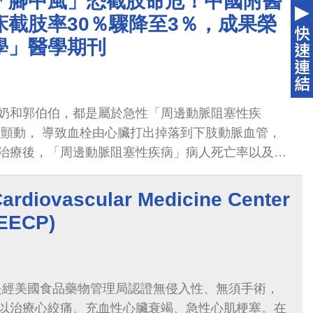
「腳中風」恐截肢命危！中國附醫
床截肢率30％驟降至3％，成果榮
學」醫學期刊
奶和郭伯伯，都是屬於急性「周邊動脈阻塞性疾
房顫動， 導致血栓由心臟打出掉落到下肢動脈血管，
治療後，「周邊動脈阻塞性疾病」病人死亡率以及截
針對此重大疾病風險，中國附醫2016年成立了「24小時
究治療
ovascular Medicine Center
ECP)
)是經美國食品藥物管理局認證無侵入性、無須手術，
以治療心絞痛、充血性心臟衰竭、急性心肌梗塞。在