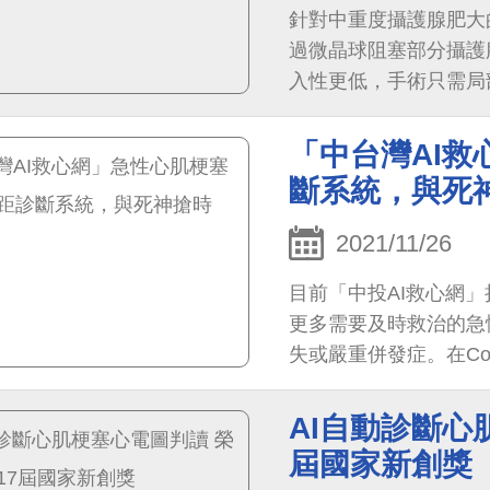
針對中重度攝護腺肥大
過微晶球阻塞部分攝護
入性更低，手術只需局
功能。
「中台灣AI
斷系統，與死
2021/11/26
目前「中投AI救心網
更多需要及時救治的急
失或嚴重併發症。在Co
AI輔助系統不僅可以
為心臟病患及一般民眾
AI自動診斷心
屆國家新創獎