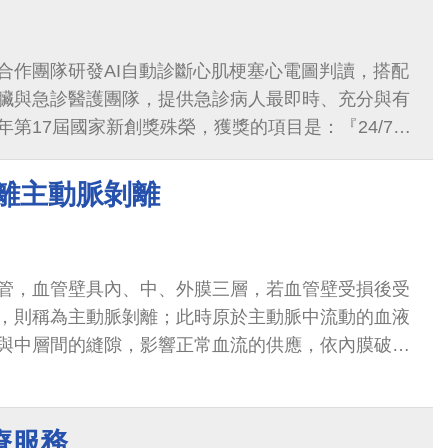
合作團隊研發AI自動診斷心肌梗塞心電圖判讀，搭配
臟與急診醫護團隊，提供急診病人最即時、充分與有
第17屆國家新創獎殊榮，獲獎的項目是：『24/7急
統』。
遠離主動脈剝離
管，血管壁具內、中、外膜三層，若血管壁受損後受
，則稱為主動脈剝離；此時原於主動脈中流動的血液
與中層間的縫隙，影響正常血流的供應，依內膜破口
情形，造成肢體或腦部...
療服務