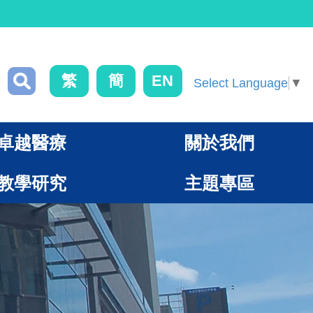
繁
簡
EN
Select Language
▼
卓越醫療
關於我們
教學研究
主題專區