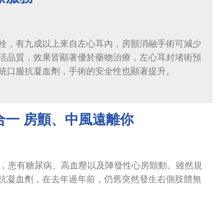
栓，有九成以上來自左心耳內，房顫消融手術可減少
活品質，效果皆顯著優於藥物治療，左心耳封堵術預
統口服抗凝血劑，手術的安全性也顯著提升。
合一 房顫、中風遠離你
生，患有糖尿病、高血壓以及陣發性心房顫動。雖然規
抗凝血劑，在去年過年前，仍舊突然發生右側肢體無