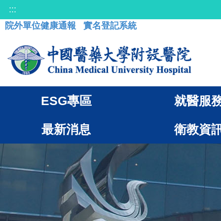
:::
院外單位健康通報
實名登記系統
ESG專區
就醫服
最新消息
衛教資