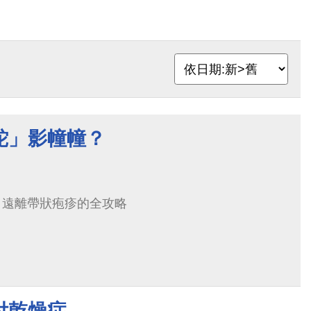
蛇」影幢幢？
劑，遠離帶狀疱疹的全攻略
付乾燥症