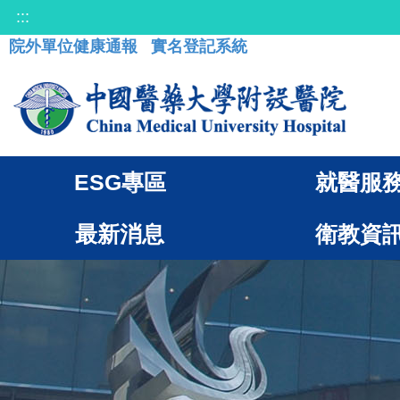
:::
院外單位健康通報
實名登記系統
ESG專區
就醫服
最新消息
衛教資