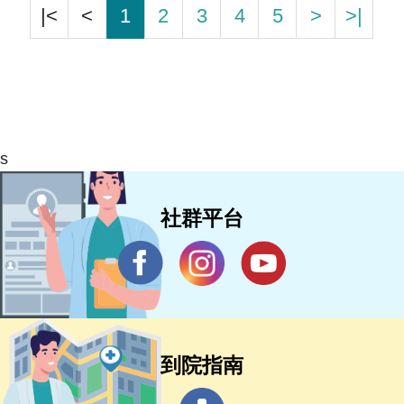
|<
<
1
2
3
4
5
>
>|
s
社群平台
到院指南