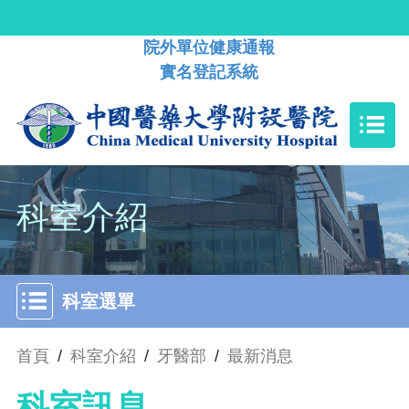
院外單位健康通報
實名登記系統
科室介紹
科室選單
首頁
/
科室介紹
/
牙醫部
/
最新消息
科室訊息