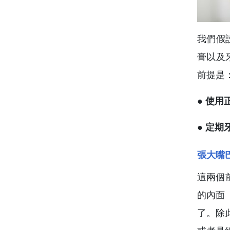
我們假
膏以及
前提是
● 使
● 定
張大嘴
這兩個
的內面
了。除