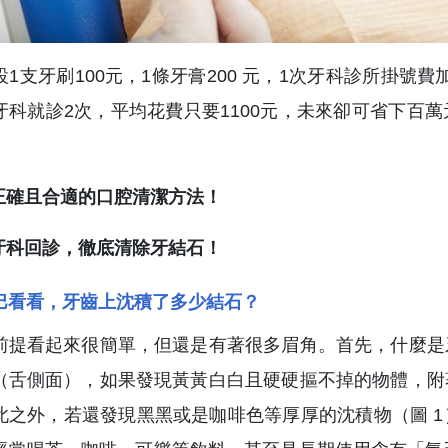
設1支牙刷100元，1條牙膏200 元，1次牙科診所掛號
牙科就診2次，平均花費只要1100元，未來卻可省下百
：
用正確且合適的口腔清潔方法！
期牙科回診，徹底清除牙結石！
巴看看，牙齒上沈積了多少結石？
前提看起來很簡單，但還是有著很多眉角。首先，什麼是
（舌側面），如果發現黃黃白白且硬硬摳不掉的物體，附
此之外，若還發現黑黑或是咖啡色等厚厚的沈積物（圖 