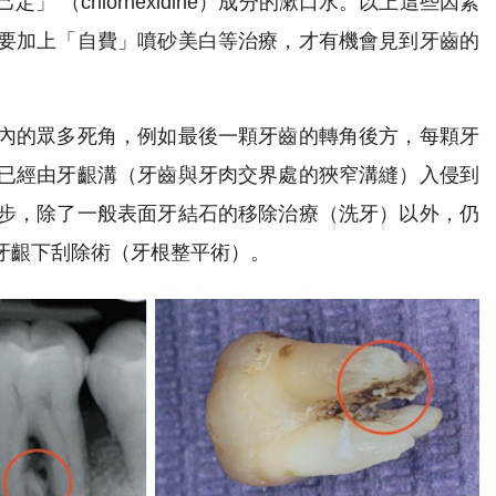
（chlorhexidine）成分的漱口水。以上這些因素
要加上「自費」噴砂美白等治療，才有機會見到牙齒的
內的眾多死角，例如最後一顆牙齒的轉角後方，每顆牙
已經由牙齦溝（牙齒與牙肉交界處的狹窄溝縫）入侵到
步，除了一般表面牙結石的移除治療（洗牙）以外，仍
牙齦下刮除術（牙根整平術）。