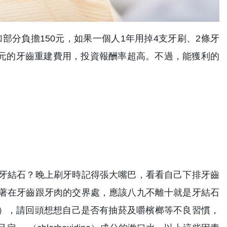
費加部分負擔150元，如果一個人1年用掉4支牙刷、2條牙
萬元的牙齒重建費用，投資報酬率超高。不過，能獲利的
牙結石？晚上刷牙時記得張大嘴巴，看看自己下排牙齒
著在牙齒跟牙肉的交界處，應該八九不離十就是牙結石
1），請回頭想想自己是否有抽菸及嚼檳榔等不良習慣，