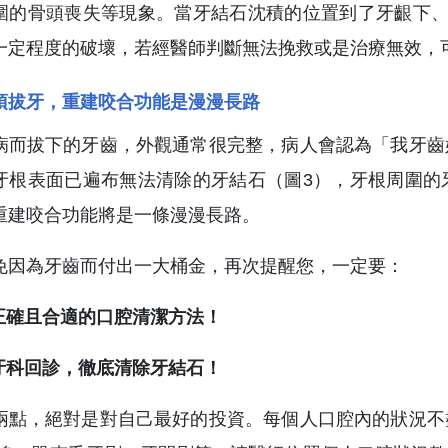
圍的骨頭喪失等現象。當牙結石沈積的位置到了牙齦下、
一定程度的破壞，若經醫師判斷無法挽救或是治療無效，
須拔牙，重建咬合功能是漫漫長路
病而拔下的牙齒，外觀通常很完整，病人會認為「我牙齒
牙根表面已遍布無法清除的牙結石（圖3），牙根周圍的
重建咬合功能將是一條漫漫長路。
免因為牙齒而付出一大桶金，再次提醒您，一定要：
正確且合適的口腔清潔方法！
期牙科回診，徹底清除牙結石！
兩點，絕對是對自己最好的投資。每個人口腔內的狀況不