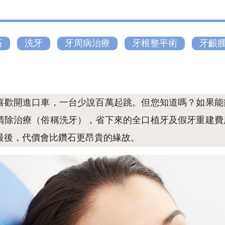
石
洗牙
牙周病治療
牙根整平術
牙齦
喜歡開進口車，一台少說百萬起跳。但您知道嗎？如果能
清除治療（俗稱洗牙），省下來的全口植牙及假牙重建費
最後，代價會比鑽石更昂貴的緣故。