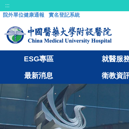
:::
院外單位健康通報
實名登記系統
ESG專區
就醫服
最新消息
衛教資