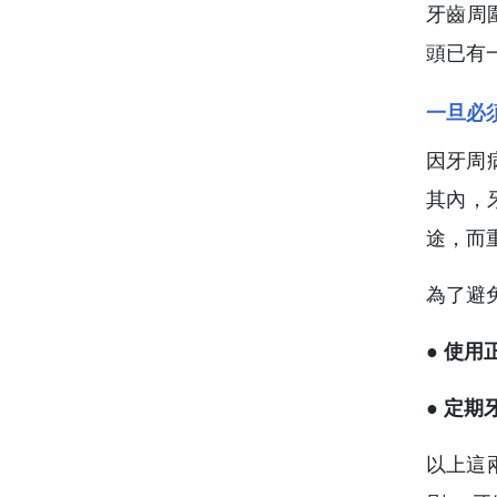
牙齒周
頭已有
一旦必
因牙周
其內，
途，而
為了避
●
使用
● 定
以上這