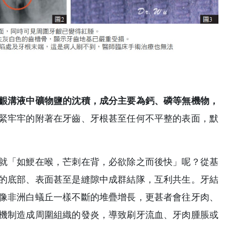
齦溝液中礦物鹽的沈積，成分主要為鈣、磷等無機物，
緊牢牢的附著在牙齒、牙根甚至任何不平整的表面，默
就「如鯁在喉，芒刺在背，必欲除之而後快」呢？從基
的底部、表面甚至是縫隙中成群結隊，互利共生。牙結
像非洲白蟻丘一樣不斷的堆疊增長，更甚者會往牙肉、
機制造成周圍組織的發炎，導致刷牙流血、牙肉腫脹或