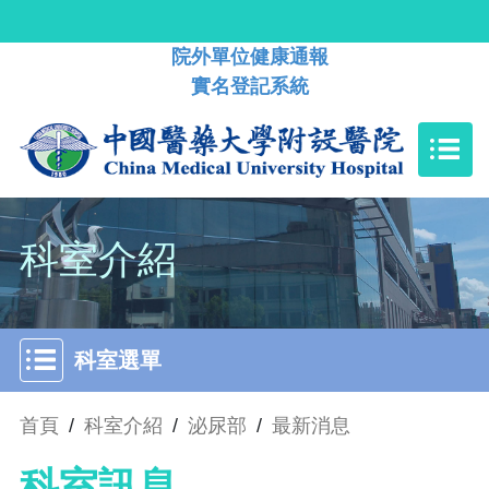
院外單位健康通報
實名登記系統
科室介紹
科室選單
首頁
/
科室介紹
/
泌尿部
/
最新消息
科室訊息