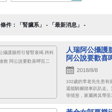
條件：「腎臟系」 - 「最新消息」 -
人瑞阿公攝護
阿公說要歡喜
2018/8/8
102歲的李老先生患有
還能騎腳踏車趴趴走。
等情形，家屬將其帶至本