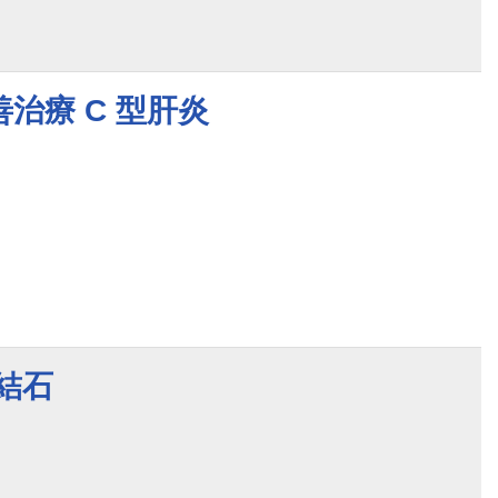
治療 C 型肝炎
結石