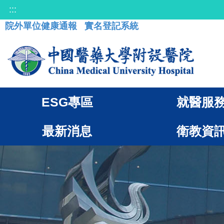
:::
院外單位健康通報
實名登記系統
ESG專區
就醫服
最新消息
衛教資