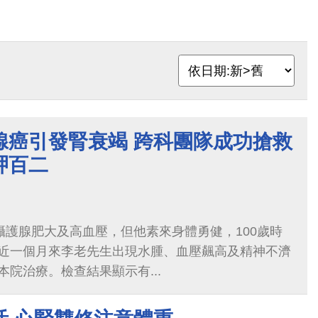
腺癌引發腎衰竭 跨科團隊成功搶救
呷百二
攝護腺肥大及高血壓，但他素來身體勇健，100歲時
近一個月來李老先生出現水腫、血壓飆高及精神不濟
院治療。檢查結果顯示有...