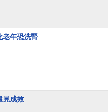
化老年恐洗腎
畫見成效