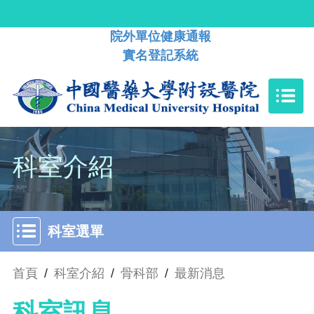
院外單位健康通報
實名登記系統
科室介紹
科室選單
首頁
/
科室介紹
/
骨科部
/
最新消息
科室訊息