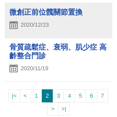
微創正前位髖關節置換
2020/12/23
骨質疏鬆症、衰弱、肌少症 高
齡整合門診
2020/11/19
|<
<
1
2
3
4
5
6
7
>
>|