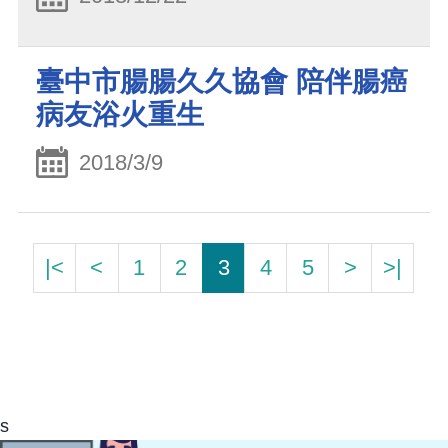
臺中市腸腸久久協會 陪伴腸癌
病友浴火重生
2018/3/9
|<
<
1
2
3
4
5
>
>|
s