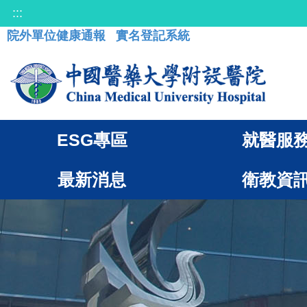
:::
院外單位健康通報
實名登記系統
ESG專區
就醫服
最新消息
衛教資