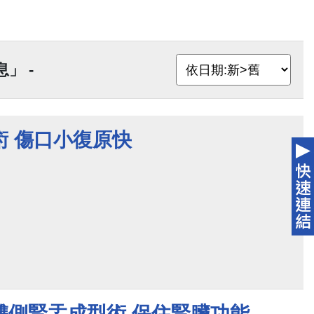
」 -
術 傷口小復原快
雙側腎盂成型術 保住腎臟功能