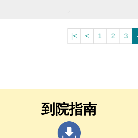
|<
<
1
2
3
到院指南