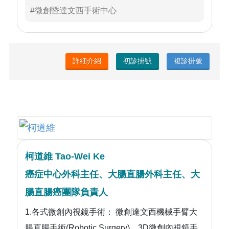
內，再透過影像處理系統將病灶放大，並傳輸至
#微創暨達文西手術中心
電視畫面來操作各項精細手術。腹腔鏡手術傷口
小，恢復快，住院天數短，術後容易照顧，對各
年齡層的病患都是不錯的選擇。
詳細介紹
初診掛號
複診掛號
柯道維 Tao-Wei Ke
癌症中心外科主任、大腸直腸外科主任、大
腸直腸癌團隊負責人
1.各式微創內視鏡手術： 微創達文西機械手臂大
腸直腸手術(Robotic Surgery)、3D微創內視鏡手