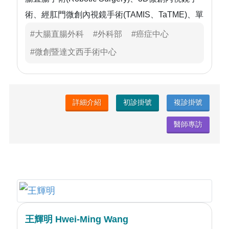
術、經肛門微創內視鏡手術(TAMIS、TaTME)、單
孔腹腔鏡手術(SILS)、自然出口腹腔鏡手術
#大腸直腸外科
#外科部
#癌症中心
(NOSE)、一般傳統腹腔鏡手術(Laparoscopy)。
#微創暨達文西手術中心
2.肛門良性疾患手術： 痔瘡、廔管、肛裂、直腸
脫垂、肛門狹窄等。痔瘡雙極雷加射刀(LigaSure)
手術、痔瘡環狀切除(PPH)手術。
詳細介紹
初診掛號
複診掛號
3.無痛大腸鏡檢查。
醫師專訪
王輝明 Hwei-Ming Wang