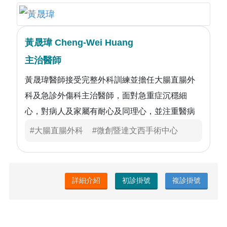
黃晟瑋 Cheng-Wei Huang
主治醫師
黃晟瑋醫師接受完整外科訓練並擔任大腸直腸外
科及急診外傷科主治醫師，面對急重症沉穩細
心，對病人及家屬有耐心及同理心，並注重醫病
之間的溝通及決策，曾獲選醫院親善楷模醫師代
#大腸直腸外科
#微創暨達文西手術中心
表
詳細介紹
初診掛號
複診掛號