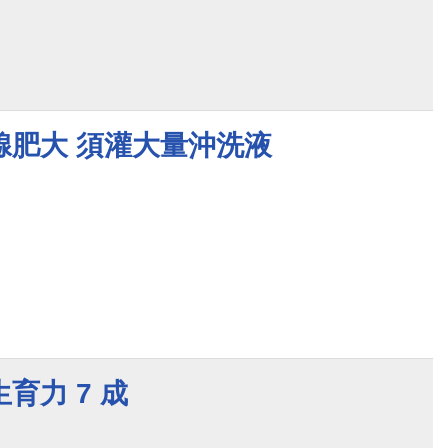
腺肥大 須灌大量沖洗液
育力 7 成