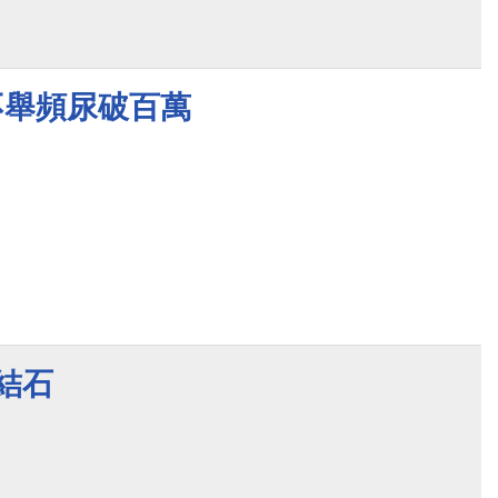
歲不舉頻尿破百萬
結石