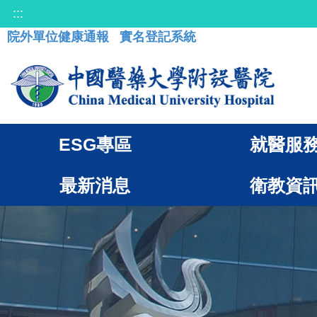
:::
院外單位健康通報
實名登記系統
ESG專區
就醫服
最新消息
衛教資