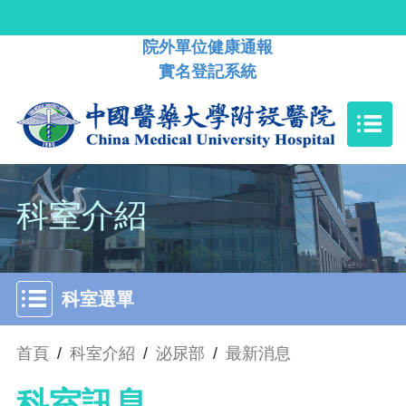
院外單位健康通報
實名登記系統
科室介紹
科室選單
首頁
/
科室介紹
/
泌尿部
/
最新消息
科室訊息