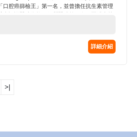
「口腔癌篩檢王」第一名，並曾擔任抗生素管理
計畫認證醫院資格、優質醫院第二名、團體卓越
S(高級心臟救命術教)+EMT(緊急醫療技術
究上。
詳細介紹
>|