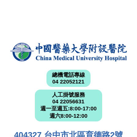
總機電話專線
04 22052121
人工掛號服務
04 22056631
週一至週五:8:00-17:00
週六8:00-12:00
404327 台中市北區育德路2號