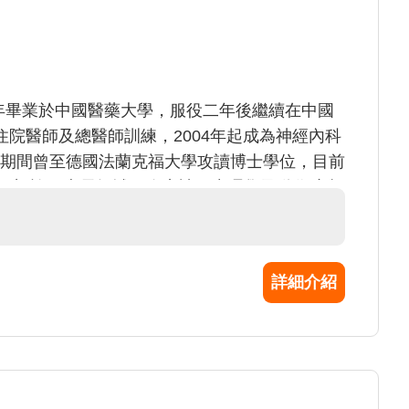
師1996年畢業於中國醫藥大學，服役二年後繼續在中國
院醫師及總醫師訓練，2004年起成為神經內科
10年期間曾至德國法蘭克福大學攻讀博士學位，目前
研究所。 專長領域：臨床神經生理學及動作障礙
備電位以及磁刺激誘發之大腦皮質可塑性有關。
詳細介紹