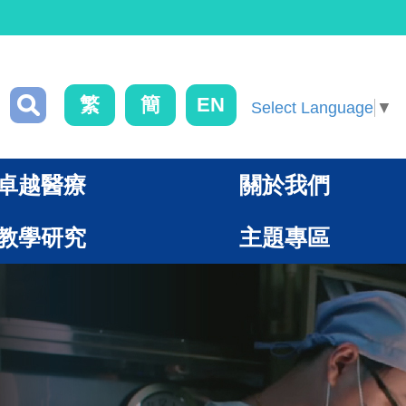
繁
簡
EN
Select Language
▼
卓越醫療
關於我們
教學研究
主題專區