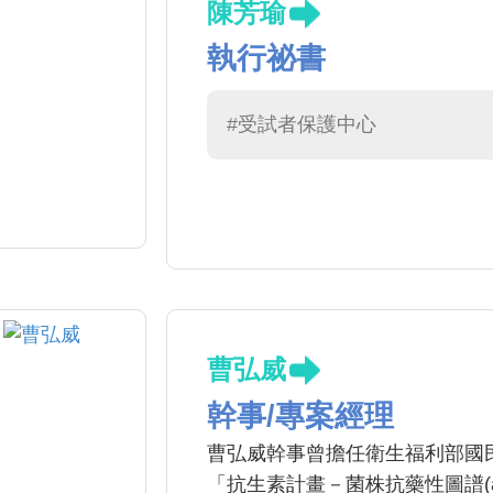
陳芳瑜
執行祕書
#受試者保護中心
曹弘威
幹事/專案經理
曹弘威幹事曾擔任衛生福利部國
「抗生素計畫－菌株抗藥性圖譜(an