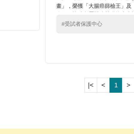
畫」，榮獲「大腸癌篩檢王」及
人員，協助所屬醫院榮獲抗生素
獎第三名等獎項，同時考取「ACL
#受試者保護中心
員)」等相關證照，運用在臨床研
|<
<
1
>