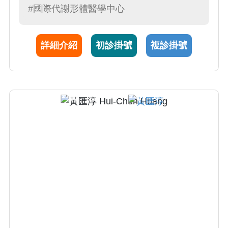
#國際代謝形體醫學中心
患，自閉症，兒童青少年憂鬱症。張醫師的臨
床與研究表現獲得國內外的研究肯定: 國際兒童
青少年精神醫學會 (IACAPAP)DJCP & HRRS
詳細介紹
初診掛號
複診掛號
研究獎，世界精神醫學會(WPA)年輕精神科醫
師研究獎，世界生物醫精神醫學會聯盟
(WFSBP)年輕研究學者獎，英國精神藥理學會
(BAP)年輕臨床研究者獎，國際脂肪酸研究學會
（ISSFAL)年輕研究學者獎，台灣國科會吳大猷
先生紀念獎。