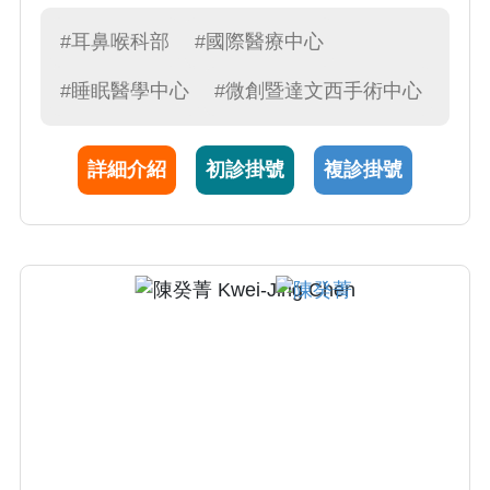
手術，甲狀軟骨成行及聲帶內收手術，聲帶自
體脂肪注射與玻尿酸注射手術 3.達文西機械臂
#耳鼻喉科部
#國際醫療中心
手術睡眠呼吸中止症，達文西機械臂手術口咽
#睡眠醫學中心
#微創暨達文西手術中心
腫瘤切除及相關手術 4.鼻部疾病(鼻息肉症、鼻
炎、鼻竇炎、鼻中隔彎曲等)之診療以及鼻竇導
航內視鏡手術，並擅長功能性鼻整形等相關手
詳細介紹
初診掛號
複診掛號
術 5.各類軟顎舌根部微小傷口手術、低溫等離
子氣化手術、極低溫電漿手術、睡眠呼吸中止
症及打鼾手術 6.小兒打鼾及睡眠呼吸障礙之內
外科治療 7.打鼾及睡眠呼吸障礙之骨架手術 8.
唾液腺相關手術，擅長執行微創唾液腺內視鏡
檢查與手術