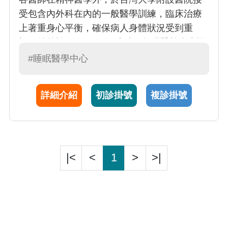
受包含內外科在內的一般醫學訓練，臨床治療
上著重身心平衡，確保病人身體狀況受到重
視。並曾於2015、2016連續兩年獲醫策會實證
醫學獎項，選擇療法時力求實證根據。醫學研
#睡眠醫學中心
究上，谷醫師曾獲2013年世界生物精神醫學會
年輕科學家獎（Young Scientist Award）、
詳細介紹
初診掛號
複診掛號
2014年亞洲生物精神及精神藥理學會學者交流
獎，2016年獲全院教學優良獎，2018年再獲亞
洲睡眠醫學會年輕學者獎，並曾赴美國史丹佛
大學附設醫院睡眠中心進修，希望為睡眠障礙
患者提供不一樣的治療方式。
|<
<
1
>
>|