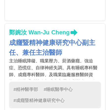
鄭婉汝 Wan-Ju Cheng
成癮暨精神健康研究中心副主
任、兼任主治醫師
主治睡眠障礙、職業壓力、菸酒藥癮、強迫
症、恐慌症、自律神經失調。具有睡眠專科醫
師、成癮專科醫師、及職業臨廠服務醫師資
格。曾接受精神分析式之心理治療訓練，可提
供精神官能症在藥物治療之外的選擇。臨床服
#精神醫學部
#睡眠醫學中心
務與科學研究表現俱佳，於 2007 年獲台北市聯
#成癮暨精神健康研究中心
合醫院最佳醫師獎，2015年獲台灣大學傑出畢
業生獎，2018年獲中國附醫優良醫師獎及教學