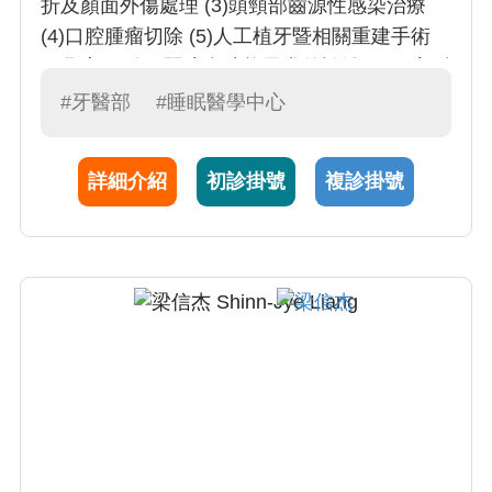
折及顏面外傷處理 (3)頭頸部齒源性感染治療
(4)口腔腫瘤切除 (5)人工植牙暨相關重建手術
(6)顎顏面畸形暨咬合功能異常的診治 (7)阻塞型
睡眠呼吸中止症手術治療
#牙醫部
#睡眠醫學中心
詳細介紹
初診掛號
複診掛號