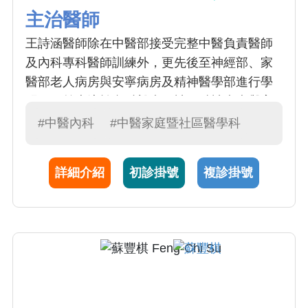
主治醫師
王詩涵醫師除在中醫部接受完整中醫負責醫師
及內科專科醫師訓練外，更先後至神經部、家
醫部老人病房與安寧病房及精神醫學部進行學
習，目前專注於內科雜病、神經精神疾病與高
齡醫學。門診藉由中醫理法方藥，輔以針灸，
#中醫內科
#中醫家庭暨社區醫學科
以中西醫結合之思維治療疾病與改善病人的生
活品質。
詳細介紹
初診掛號
複診掛號