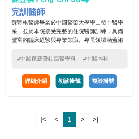
完訓醫師
蘇豐棋醫師畢業於中國醫藥大學學士後中醫學
系，並於本院接受完整的住院醫師訓練，具備
豐富的臨床經驗與專業知識。專長領域涵蓋泌
尿系統結石、良性攝護腺肥大、慢性腎臟病及
腎病症候群。致力於提供全面且個人化的診療
#中醫家庭暨社區醫學科
#中醫內科
方案及預防衛教，以有效改善病況並提升生活
品質。
詳細介紹
初診掛號
複診掛號
|<
<
1
>
>|