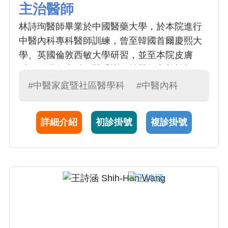
主治醫師
林詩珣醫師畢業於中國醫藥大學，於本院進行
中醫內科專科醫師訓練，曾至韓國首爾慶熙大
學、英國倫敦西敏大學研習，並至本院皮膚
科、風濕免疫科西醫受訓。林醫師和善親切、
平易近人，看診細心認真、詳細把脈診斷，鑽
#中醫家庭暨社區醫學科
#中醫內科
研皮膚疾患、中醫美容、新陳代謝、肥胖醫學
領域，以中藥、針灸等方式進行整體性調理，
詳細介紹
初診掛號
複診掛號
並給予飲食衛教與生活作息建議，期望帶給民
眾中醫即生活的感受。