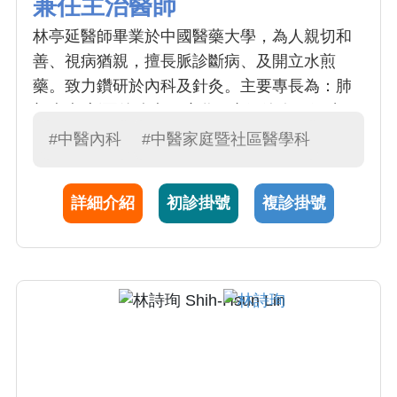
兼任主治醫師
林亭延醫師畢業於中國醫藥大學，為人親切和
善、視病猶親，擅長脈診斷病、及開立水煎
藥。致力鑽研於內科及針灸。主要專長為：肺
部疾病(新冠後遺症、咳嗽、支氣管炎、氣喘)、
耳鼻喉科疾病(咽喉炎、眩暈、過敏性鼻炎、感
#中醫內科
#中醫家庭暨社區醫學科
冒)、腸胃系統疾病(胃食道逆流、消化不良、腹
脹、便祕、腹瀉、痔瘡)、高血壓、糖尿病、睡
詳細介紹
初診掛號
複診掛號
眠障礙、青春痘、濕疹、癌症調理、各種酸痛
症。