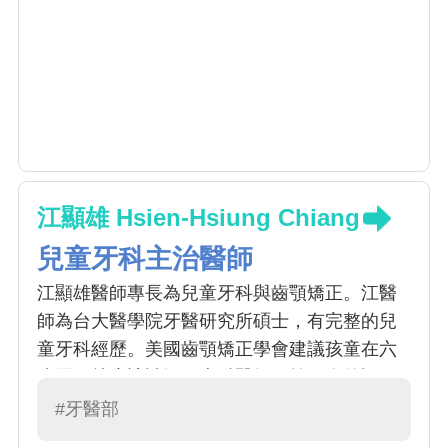
江顯雄 Hsien-Hsiung Chiang
兒童牙科主治醫師
江顯雄醫師專長為兒童牙科與齒顎矯正。江醫
師為台大醫學院牙醫研究所碩士，有完整的兒
童牙科經歷。美國齒顎矯正學會建議孩童在六
歲開始就應該請矯正專科醫師做第一次的評
估，並且定期追蹤觀察，由醫師的給專業的判
#牙醫部
斷及治療建議。需要矯正的況包括：1）門牙之