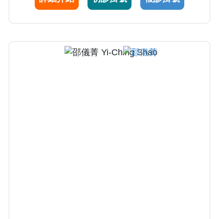
的動視訓練等；若有近視控制需求、角膜不規
則散光或圓錐角膜等，亦可提供角膜塑型片或
硬式隱形眼鏡的諮詢及驗配。謝醫師對人親切
又具專業態度，為一優秀之主治醫師。