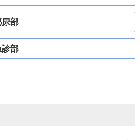
泌尿部
急診部