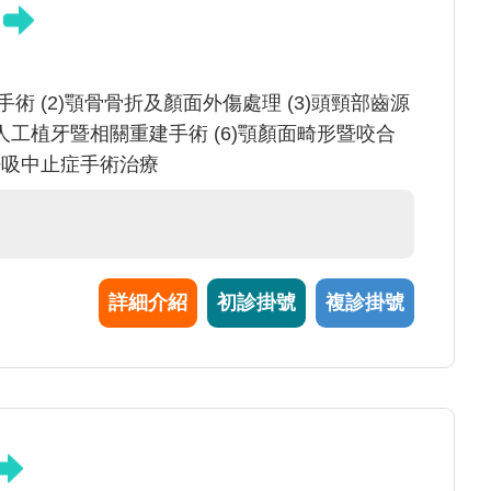
術 (2)顎骨骨折及顏面外傷處理 (3)頭頸部齒源
5)人工植牙暨相關重建手術 (6)顎顏面畸形暨咬合
呼吸中止症手術治療
詳細介紹
初診掛號
複診掛號