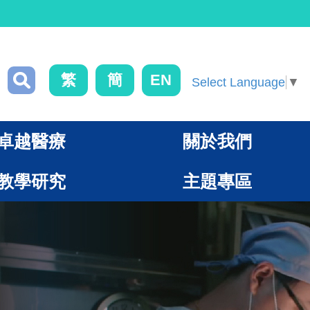
繁
簡
EN
Select Language
▼
卓越醫療
關於我們
教學研究
主題專區