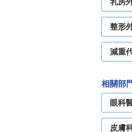
乳房
整形
減重
相關部
眼科
皮膚