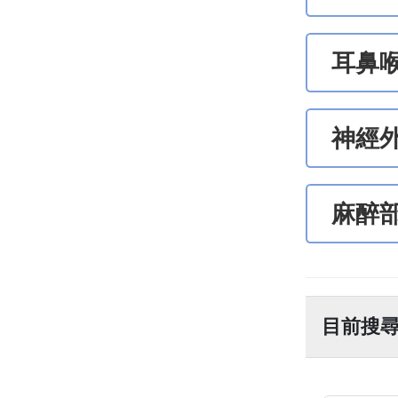
耳鼻
神經
麻醉
目前搜