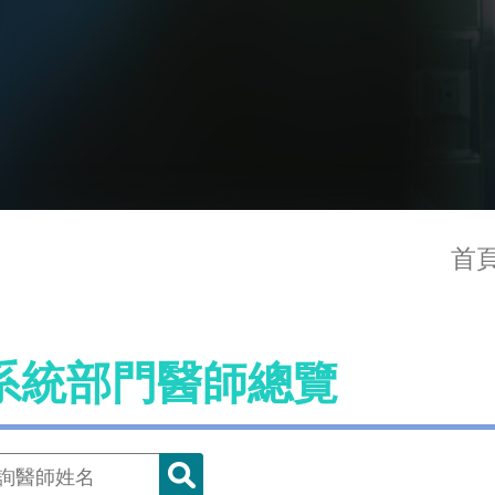
首
系統部門醫師總覽