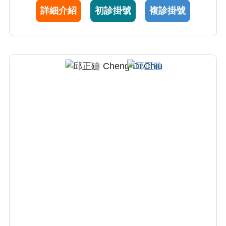
統疾病，針對高位頸椎手術及脊髓腫瘤等困難
詳細介紹
初診掛號
複診掛號
手術尤有專精，另外在小兒神經外科方面的脊
椎病變及先天畸形治療更有深入研究，近年來
對脊髓損傷及相關細胞治療亦有先進治療。