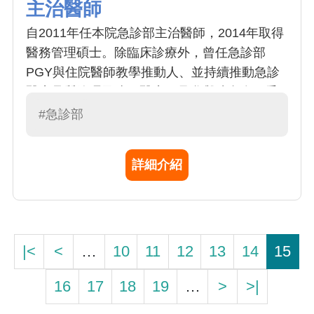
主治醫師
自2011年任本院急診部主治醫師，2014年取得
醫務管理碩士。除臨床診療外，曾任急診部
PGY與住院醫師教學推動人、並持續推動急診
醫療品質管理及遠距醫療，且參與院內多項委
員會。院外則積極投入公共事務，現任台灣急
#急診部
診醫學會副秘書長及多項委員，亦於台灣遠距
健康策進會擔任祕書長，持續推動醫療品質與
詳細介紹
急診發展。
|<
<
…
10
11
12
13
14
15
16
17
18
19
…
>
>|