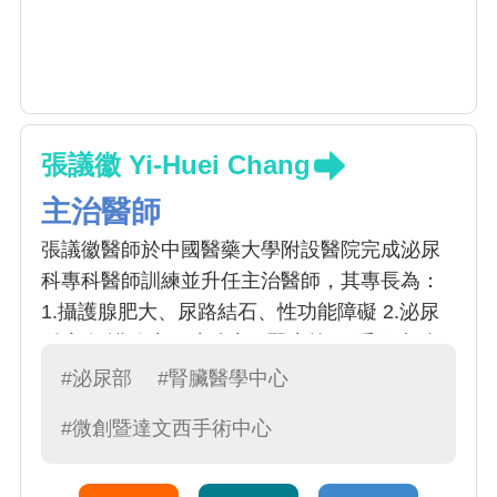
張議徽 Yi-Huei Chang
主治醫師
張議徽醫師於中國醫藥大學附設醫院完成泌尿
科專科醫師訓練並升任主治醫師，其專長為：
1.攝護腺肥大、尿路結石、性功能障礙 2.泌尿
腫瘤(攝護腺癌、膀胱癌、腎癌等) 3.手術專精:
達文西機器手臂手術、攝護腺雷射(綠光)手術、
#泌尿部
#腎臟醫學中心
軟式輸尿管鏡、微創疝氣手術、包皮槍手術、
#微創暨達文西手術中心
無痛結紮手術 4.腎臟移植專科醫師