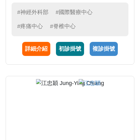
修。邱醫師為人親切，手術卓越精湛，不管是
脊椎微創手術、內視鏡手術、脊椎腫瘤手術都
#神經外科部
#國際醫療中心
有所鑽研，深獲病患好評，並在脊椎損傷幹細
#疼痛中心
#脊椎中心
胞治療、腦出血等學術研究耕耘多年。
詳細介紹
初診掛號
複診掛號