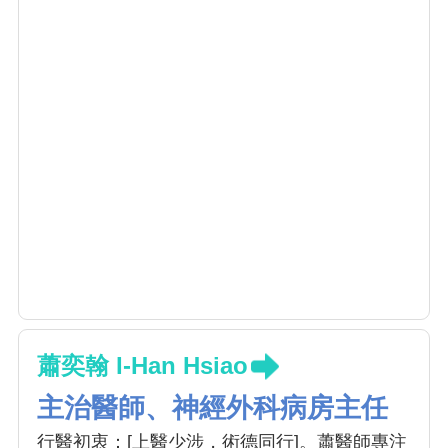
蕭奕翰 I-Han Hsiao
主治醫師、神經外科病房主任
行醫初衷：[上醫少涉，術德同行]。蕭醫師專注