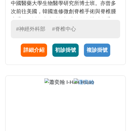
中國醫藥大學生物醫學研究所博士班。亦曾多
次前往美國，韓國進修微創脊椎手術與脊椎腫
瘤手術，近年來專精於新式微創脊椎融合手
術，也針對微創脊椎手術發表多篇研究論文於
#神經外科部
#脊椎中心
國際期刊中。為人親切，視病猶親,針對病灶解
釋處理精確，頗獲患者與院內同仁好評。
詳細介紹
初診掛號
複診掛號