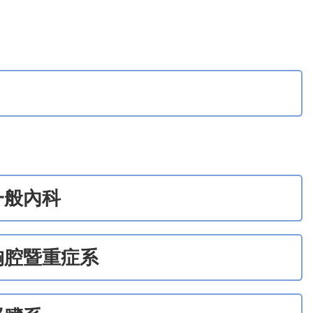
一般內科
胸腔暨重症系