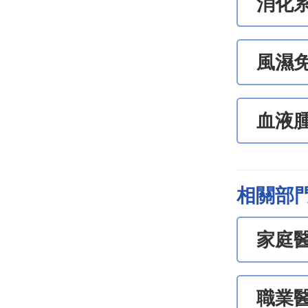
消化
風濕
血液
相關部
家庭
職業