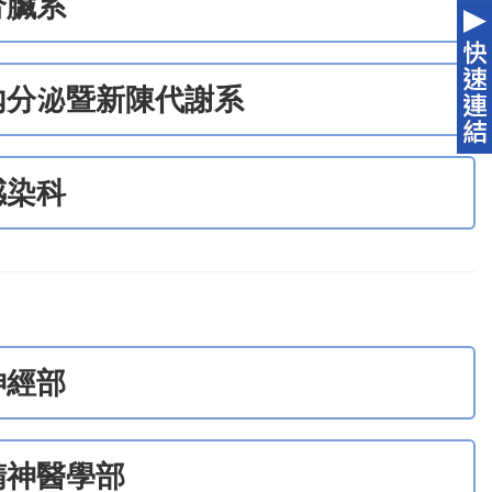
腎臟系
內分泌暨新陳代謝系
感染科
神經部
精神醫學部