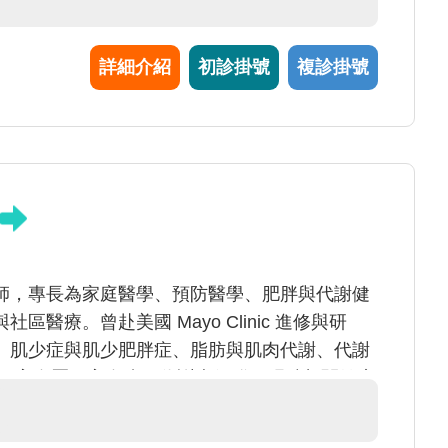
詳細介紹
初診掛號
複診掛號
師，專長為家庭醫學、預防醫學、肥胖與代謝健
醫療。曾赴美國 Mayo Clinic 進修與研
、肌少症與肌少肥胖症、脂肪與肌肉代謝、代謝
病、高血壓、高血脂、代謝症候群、肥胖相關健康
查結果判讀、預防保健諮詢。陳醫師致力於結合
，協助民眾及早發現疾病風險，建立個人化且可