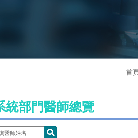
首
系統部門醫師總覽