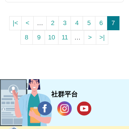
準。秉持專業與熱忱，魏醫師致力為患者提供
安全、即時且高品質的心臟醫療服務。目前於
臺中市立老人復健綜合醫院及中國醫藥大學附
|<
<
…
2
3
4
5
6
7
設醫院持續為病患服務。
8
9
10
11
…
>
>|
社群平台