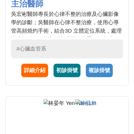
主治醫師
吳宏彬醫師專長於心律不整的治療及心臟影像
學的診斷；吳醫師在心律不整治療，使用心導
管高頻燒灼手術，結合3D 立體定位系統，處理
快速頻脈；在植入性心臟電子裝置，如心臟節
律器、自動去顫器以及雙心室同步調律器也有
#心臟血管系
許多經驗；吳醫師於心臟超音波也有所鑽研，
除一般心臟病診斷外，也常藉助壓力性超音波
詳細介紹
初診掛號
複診掛號
早期診斷冠心病或困難性瓣膜疾病等等。