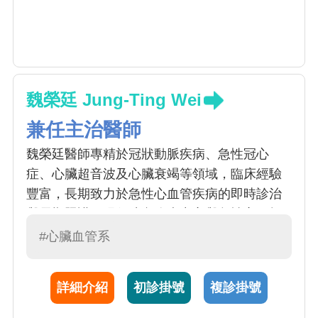
魏榮廷 Jung-Ting Wei
兼任主治醫師
魏榮廷醫師專精於冠狀動脈疾病、急性冠心
症、心臟超音波及心臟衰竭等領域，臨床經驗
豐富，長期致力於急性心血管疾病的即時診治
與長期照護。現任院內胸痛中心與急性心肌梗
塞認證計畫負責人，並兼辦醫療品質相關事
#心臟血管系
務，積極推動臨床照護品質的持續精進。 在學
術與專業服務方面，魏醫師於心臟學會擔任健
詳細介紹
初診掛號
複診掛號
保小組與醫療品質委員，參與政策建議與專業
指引之制定，致力於提升國內心臟病照護水