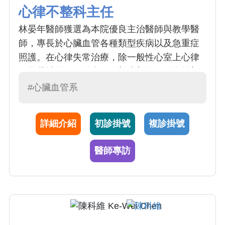
心律不整科主任
林晏年醫師獲選為本院優良主治醫師與教學醫
師，專長於心臟血管各種類型疾病以及急重症
照護。在心律失常治療，除一般性心室上心律
不整電燒外，更結合 3D 立體定位，用微創心
導管射頻、冷凍燒灼或脈衝場技術，控制心房
#心臟血管系
顫動、心房撲動、以及心室頻脈。在植入性心
臟電子裝置，包括傳統或生理性心臟節律器、
詳細介紹
初診掛號
複診掛號
血管內外去顫器、以及雙心室再同步調律器皆
有相當經驗。關於冠狀動脈治療，林醫師與冠
醫師專訪
脈介入團隊合作，提供冠脈疾病整合治療。此
外林醫師也參與一般心臟超音波、食道超音
波、一站式左心耳關閉術、葉克膜經中膈左心
減壓術、心臟移植照護以及心臟猝死緊急醫
療，並在國際期刊發表多篇論文。