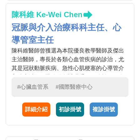
陳科維 Ke-Wei Chen
冠脈與介入治療科科主任、心
導管室主任
陳科維醫師曾獲選為本院優良教學醫師及傑出
主治醫師，專長於各類心血管疾病的診治，尤
其是冠狀動脈疾病、急性心肌梗塞的心導管介
入治療以及經導管微創瓣膜手術。他於2017年
前往日本著名的心血管中心—小倉記念病院，
#心臟血管系
#國際醫療中心
接受進階訓練，學習了包括血管內超音波
(IVUS)與光學同調斷層掃描(OCT)等心導管影像
詳細介紹
初診掛號
複診掛號
技術，並深入研究複雜冠狀動脈介入治療。
IVUS與OCT等血管內影像技術結合傳統血管造
影，能夠提供更精確的冠狀動脈疾病診斷，幫
助了解動脈硬化斑塊特性，從而引導支架的選