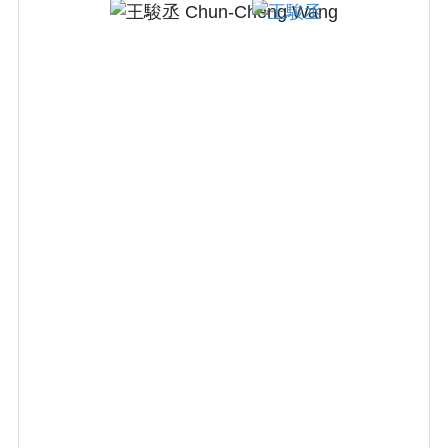
擇與放置，減少併發症發生的風險。此外，陳
醫師於2024年前往全球排名第一的梅約診所
（Mayo Clinic）進修結構性心臟病治療技術，
專注於經導管主動脈瓣膜置換術（TAVR）、經
導管二尖瓣夾合術（MitraClip）以及經導管三
尖瓣治療與心內超音波等先進心臟介入技術。
他也積極參與人工智慧臨床應用計畫，例如導
入AI自動判讀心電圖的「智救心」平台及「中
台灣救心網」，優化急性心肌梗塞病患在急診
及到院前的診斷流程，改善心血管重症病患的
預後，並發表多篇相關論文於國際期刊。
112年傑出主治醫師