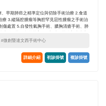
療、早期肺癌之精準定位與切除手術治療 2.食道
療 3.縱隔腔腫瘤等胸腔罕見惡性腫瘤之手術治
創傷處置 5.自發性氣胸手術、膿胸清瘡手術、肺
道弛緩不能、食道憩室、氣切造口等胸部疾病之
#微創暨達文西手術中心
詳細介紹
初診掛號
複診掛號