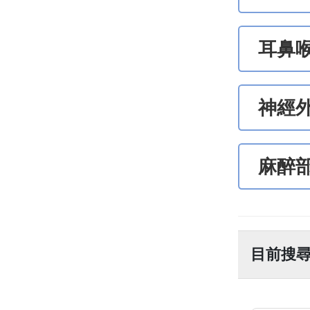
耳鼻
神經
麻醉
目前搜