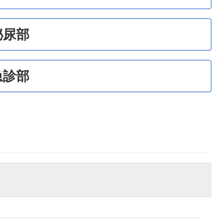
泌尿部
急診部