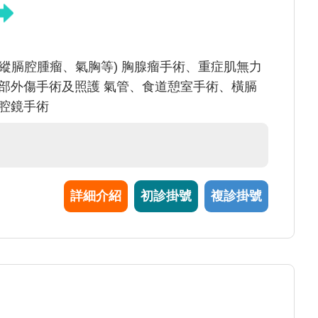
縱膈腔腫瘤、氣胸等) 胸腺瘤手術、重症肌無力
部外傷手術及照護 氣管、食道憩室手術、橫膈
腔鏡手術
詳細介紹
初診掛號
複診掛號