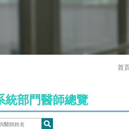
首
系統部門醫師總覽