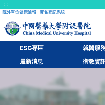
:::
院外單位健康通報
實名登記系統
ESG專區
就醫服
最新消息
衛教資