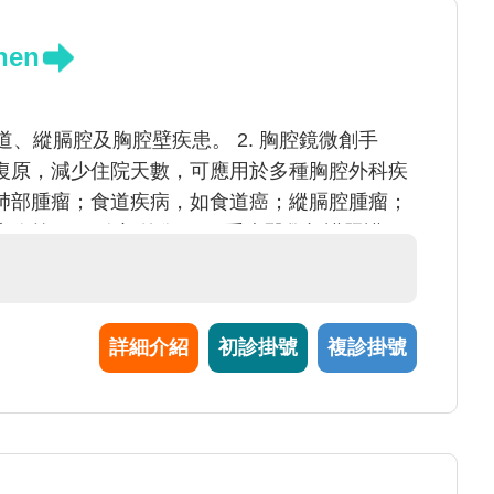
hen
道、縱膈腔及胸腔壁疾患。 2. 胸腔鏡微創手
復原，減少住院天數，可應用於多種胸腔外科疾
肺部腫瘤；食道疾病，如食道癌；縱膈腔腫瘤；
等。 3. 胸部外傷。 4. 重症醫學加護照護。
詳細介紹
初診掛號
複診掛號