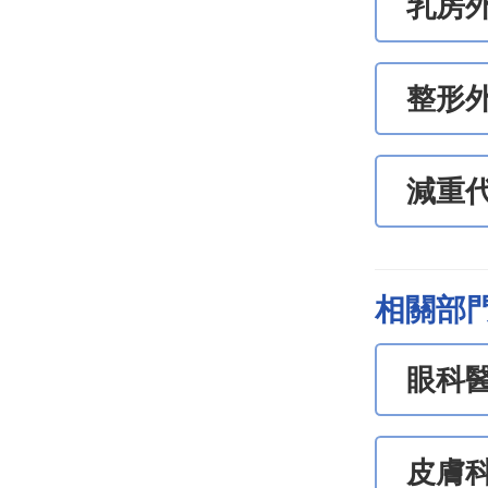
乳房
整形
減重
相關部
眼科
皮膚