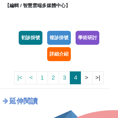
【編輯 / 智慧雲端多媒體中心】
初診掛號
複診掛號
學術研討
詳細介紹
|<
<
1
2
3
4
>
>|
延伸閱讀