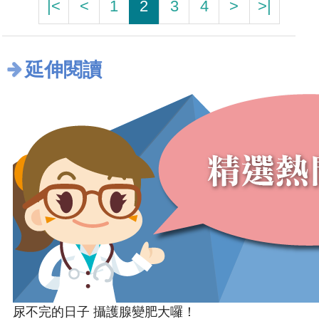
|<
<
1
2
3
4
>
>|
延伸閱讀
尿不完的日子 攝護腺變肥大囉！