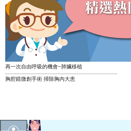
再一次自由呼吸的機會~肺臟移植
胸腔鏡微創手術 掃除胸內大患