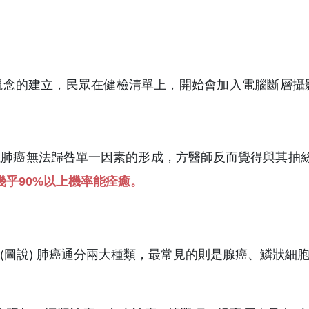
觀念的建立，民眾在健檢清單上，開始會加入電腦斷層攝
但肺癌無法歸咎單一因素的形成，方醫師反而覺得與其抽
乎90%以上機率能痊癒。
(圖說) 肺癌通分兩大種類，最常見的則是腺癌、鱗狀細