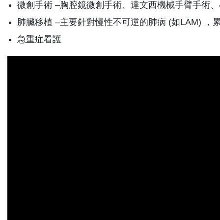
微創手術 –胸腔鏡微創手術、達文西機械手臂手術、
肺臟移植 –主要針對慢性不可逆的肺病 (如LAM) ，累
急重症看護