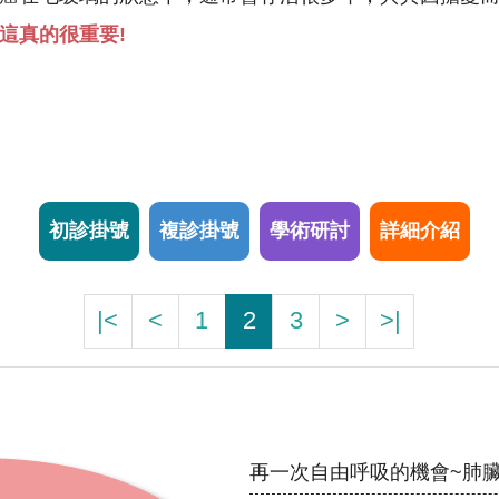
這真的很重要!
初診掛號
複診掛號
學術研討
詳細介紹
|<
<
1
2
3
>
>|
再一次自由呼吸的機會~肺