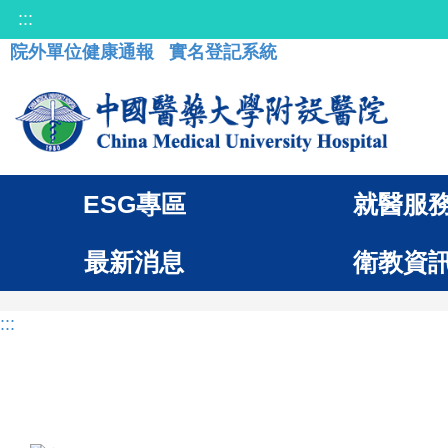
:::
院外單位健康通報
實名登記系統
ESG專區
就醫服
最新消息
衛教資
:::