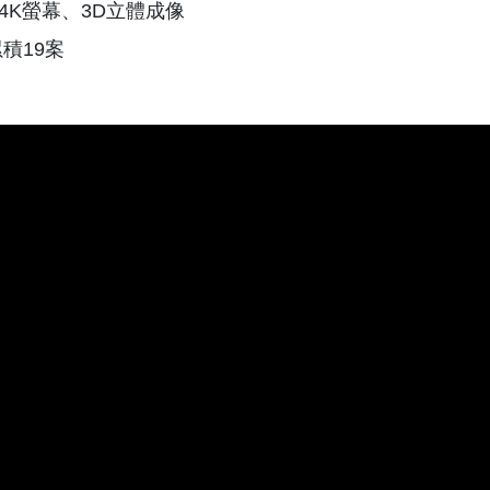
4K螢幕、3D立體成像
積19案