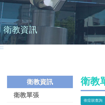
衛教資訊
:::
衛教
衛教資訊
衛教單張
依症狀查詢