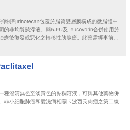
酶抑制劑Irinotecan包覆於脂質雙層膜構成的微脂體中
非均質懸浮液。與5-FU及 leucovorin合併使用於
bine 治療後復發或惡化之轉移性胰腺癌。此藥需經事前審
litaxel
一種澄清無色至淡黃色的黏稠溶液，可與其他藥物併
、非小細胞肺癌和愛滋病相關卡波西氏肉瘤之第二線