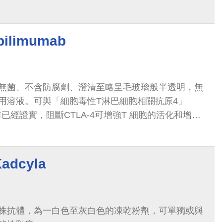
limumab
無菌、不含防腐劑、澄清至略呈毛玻璃般半透明，無
用溶液。可與「細胞毒性T淋巴細胞相關抗原4」
。目前已經證實，阻斷CTLA-4可增強T 細胞的活化和增
效果。
dcyla
株抗體，為一白色至灰白色的凍乾粉劑，可單獨或與