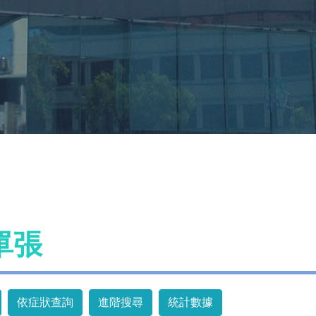
單張
依症狀查詢
進階搜尋
統計數據