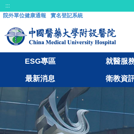
:::
院外單位健康通報
實名登記系統
ESG專區
就醫服
最新消息
衛教資