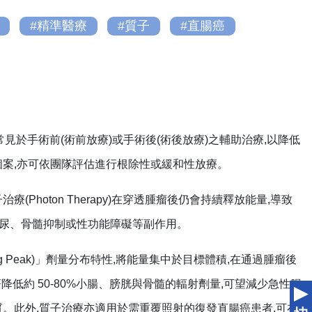
#精準醫療
#質子
#直腸癌
於手術前(術前放療)或手術後(術後放療)之輔助治療,以降低
個案,亦可依團隊評估進行根除性或緩和性放療。
hoton Therapy)在穿透腫瘤後仍會持續釋放能量,導致
頻尿、骨髓抑制或性功能障礙等副作用。
agg Peak)」劑量分布特性,將能量集中於目標體積,在通過腫瘤後
降低約 50-80%小腸、膀胱與骨髓的輻射劑量,可望減少急性腸
。此外,質子治療亦適用於需重覆照射的復發直腸癌患者,可在