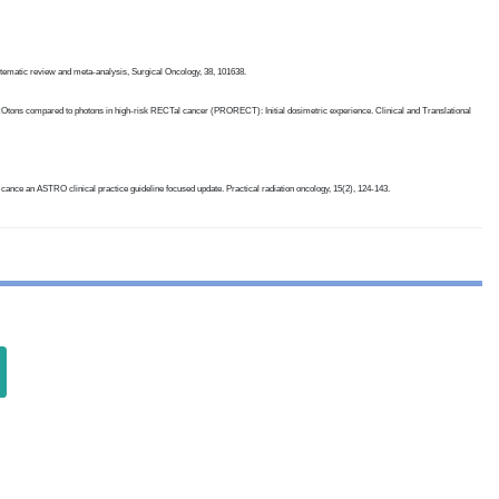
ystematic review and meta-analysis, Surgical Oncology, 38, 101638.
with PROtons compared to photons in high-risk RECTal cancer (PRORECT): Initial dosimetric experience. Clinical and Translational
: cance an ASTRO clinical practice guideline focused update. Practical radiation oncology, 15(2), 124-143.