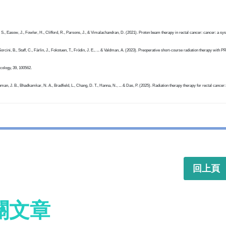
 S., Easow, J., Fowler, H., Clifford, R., Parsons, J., & Vimalachandran, D. (2021). Proton beam therapy in rectal cancer: cancer: a s
orcini, B., Staff, C., Färlin, J., Fokstuen, T., Frödin, J. E., ... & Valdman, A. (2023). Preoperative short-course radiation therapy 
cology, 39, 100562.
man, J. B., Bhadkamkar, N. A., Bradfield, L., Chang, D. T., Hanna, N., ... & Das, P. (2025). Radiation therapy therapy for rectal cancer
回上頁
關文章