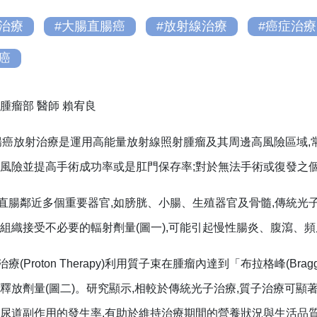
子治療
#大腸直腸癌
#放射線治療
#癌症治療
癌
腫瘤部
醫師
賴宥良
腸癌放射治療是運用高能量放射線照射腫瘤及其周邊高風險區域,常見
風險並提高手術成功率或是肛門保存率;對於無法手術或復發之
鄰近多個重要器官,如膀胱、小腸、生殖器官及骨髓,傳統光子治療(P
組織接受不必要的輻射劑量(圖一),可能引起慢性腸炎、腹瀉、
(Proton Therapy)利用質子束在腫瘤內達到「布拉格峰(Br
釋放劑量(圖二)。研究顯示,相較於傳統光子治療,質子治療可顯著
尿道副作用的發生率,有助於維持治療期間的營養狀況與生活品質