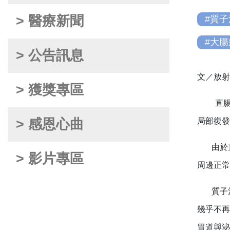
> 醫療新聞
#質
#大腸
> 公告訊息
文／放射
> 獲獎專區
直
> 感恩心曲
局部復發
由於直腸
> 影片專區
周邊正常
質子治療
幾乎不再
胃道與泌