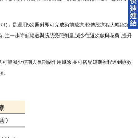
y, SCRT)」是運用5次照射即可完成術前放療,較傳統療程大幅縮短
, 進一步降低腸道與膀胱受照劑量,減少往返次數與花費 ,提升
,可望減少短期與長期副作用風險,並可搭配短期療程達到療效
項。