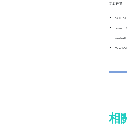
文獻佐證
Fok, M., Toh,
Pedone, C., S
Radiation On
Wo, J. Y.,Ash
相