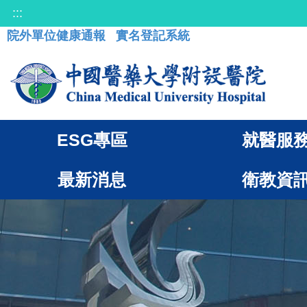
:::
院外單位健康通報
實名登記系統
ESG專區
就醫服
最新消息
衛教資