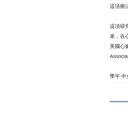
這項療
這項研
來，在
美國心臟協
Assoc
季平 中央