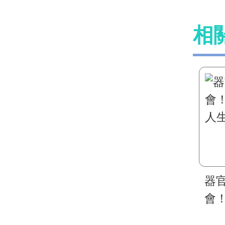
相
器
會
人