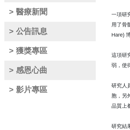
> 醫療新聞
一項研
用了骨
> 公告訊息
Har
> 獲獎專區
這項研
弱，使
> 感恩心曲
研究人
> 影片專區
胞，另
品質上
研究結