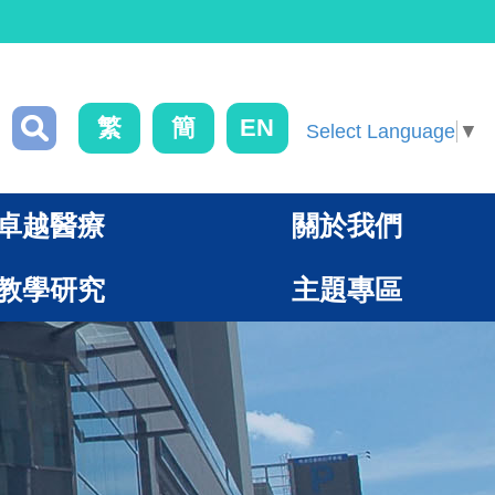
繁
簡
EN
Select Language
▼
卓越醫療
關於我們
教學研究
主題專區