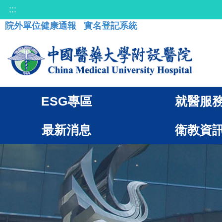
:::
院外單位健康通報
實名登記系統
ESG專區
就醫服
最新消息
衛教資