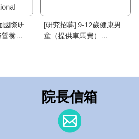
面國際研
[研究招募] 9-12歲健康男
國際營養精
童（提供車馬費）
區域會議
「YMHC 健康組兒童研究
y
計畫」
tional
 2026
院長信箱