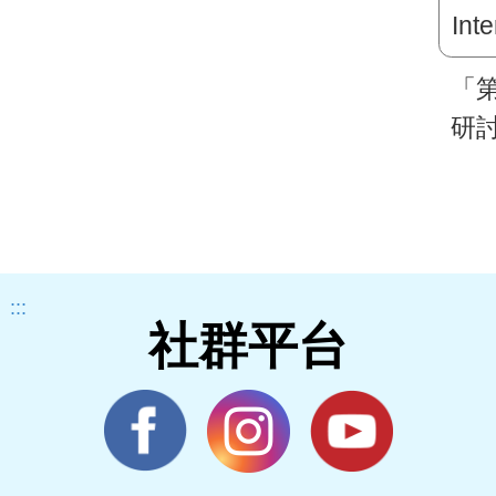
「
研討
精
議（1
Inte
Sym
:::
ISN
社群平台
Me
6/
踴