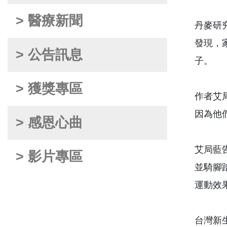
> 醫療新聞
丹麥研
發現，
> 公告訊息
子。
> 獲獎專區
作者艾
因為他
> 感恩心曲
艾局藍
> 影片專區
並騎腳
運動效
台灣新生報