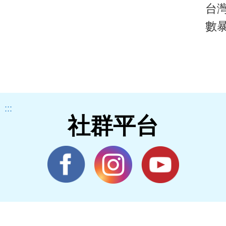
台
數
:::
社群平台