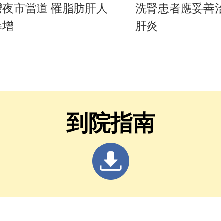
灣夜市當道 罹脂肪肝人
洗腎患者應妥善治
暴增
肝炎
到院指南