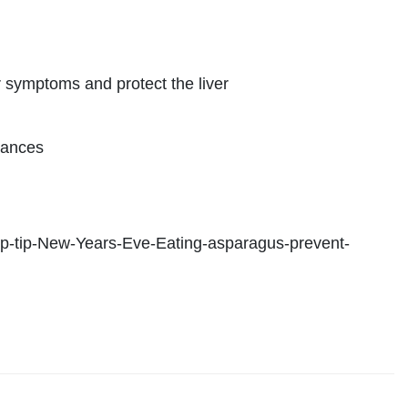
 symptoms and protect the liver
tances
Top-tip-New-Years-Eve-Eating-asparagus-prevent-