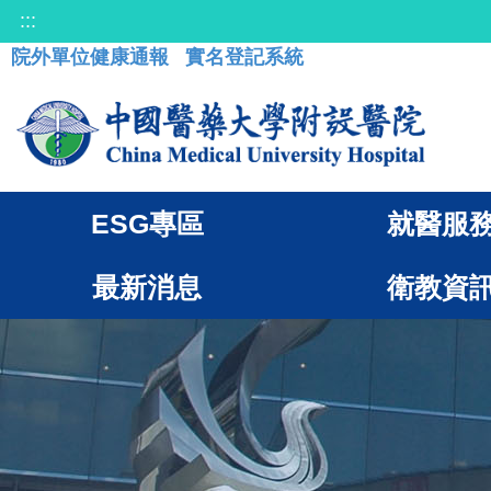
:::
院外單位健康通報
實名登記系統
ESG專區
就醫服
最新消息
衛教資