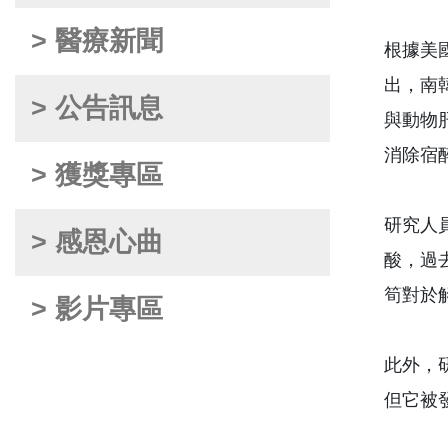
> 醫療新聞
根據美國《
出，南韓
> 公告訊息
與動物
消除宿
> 獲獎專區
研究人
> 感恩心曲
酸，過
筍對於
> 影片專區
此外，
但它被