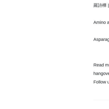
羅詩樺 |
Amino a
Asparag
Read mo
hangov
Follow 