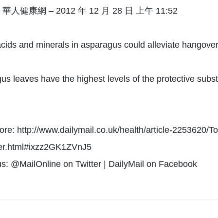
 華人健康網 – 2012 年 12 月 28 日 上午 11:52
cids and minerals in asparagus could alleviate hangover
us leaves have the highest levels of the protective subs
re: http://www.dailymail.co.uk/health/article-2253620/
er.html#ixzz2GK1ZVnJ5
us: @MailOnline on Twitter | DailyMail on Facebook