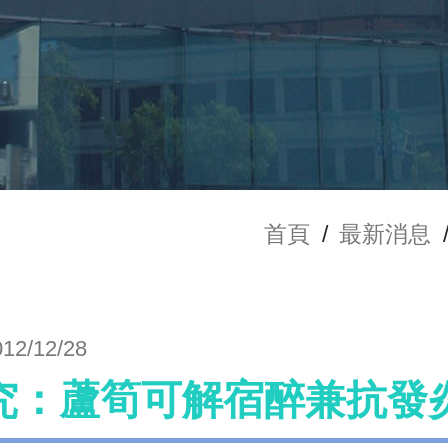
首頁
/
最新消息
012/12/28
究：蘆筍可解宿醉兼抗發