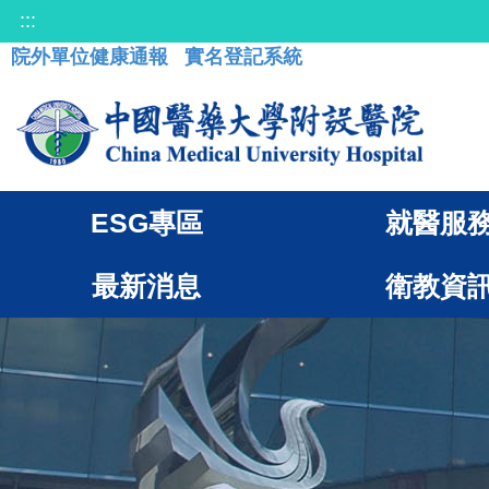
:::
院外單位健康通報
實名登記系統
ESG專區
就醫服
最新消息
衛教資