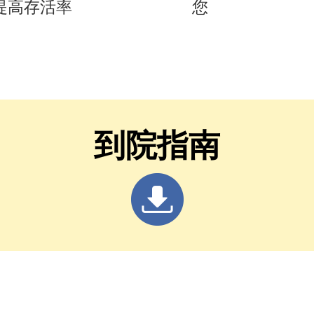
 提高存活率
您
到院指南