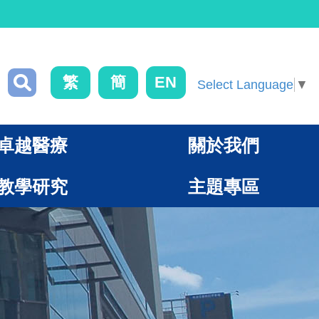
繁
簡
EN
Select Language
▼
卓越醫療
關於我們
教學研究
主題專區