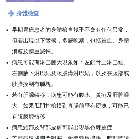
身體檢查
早期胃癌患者的身體檢查幾乎不會有任何異常，
但若出現以下徵候，多屬晚期；包括貧血、身體
消瘦及體重減輕。
病患可能有淋巴腫大現象如：左鎖骨上淋巴結、
左側腋下淋巴結及腹股溝淋巴結，以及在腹部或
肚臍摸到有腫塊。
若有肝臟轉移，病患可能有腹水、黃疸及肝脾腫
大。如果肛門指檢摸到直腸前壁有硬塊，可能已
有腹膜腔轉移。
病患頸部及背部皮膚可能出現黑色棘皮症。
若腫瘤造成幽門阻塞，會導致胃擴張，腹部聽診