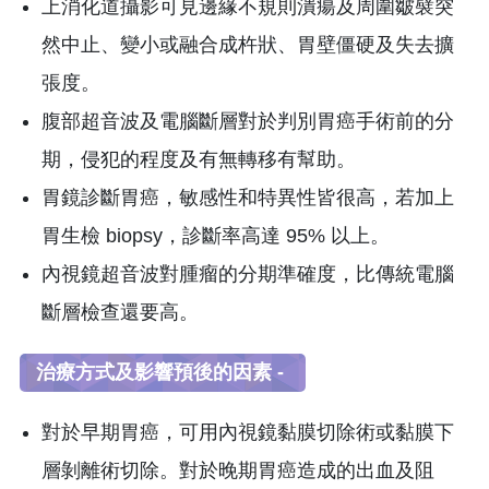
上消化道攝影可見邊緣不規則潰瘍及周圍皺襞突
然中止、變小或融合成杵狀、胃壁僵硬及失去擴
張度。
腹部超音波及電腦斷層對於判別胃癌手術前的分
期，侵犯的程度及有無轉移有幫助。
胃鏡診斷胃癌，敏感性和特異性皆很高，若加上
胃生檢 biopsy，診斷率高達 95% 以上。
內視鏡超音波對腫瘤的分期準確度，比傳統電腦
斷層檢查還要高。
治療方式及影響預後的因素 -
對於早期胃癌，可用內視鏡黏膜切除術或黏膜下
層剝離術切除。對於晚期胃癌造成的出血及阻