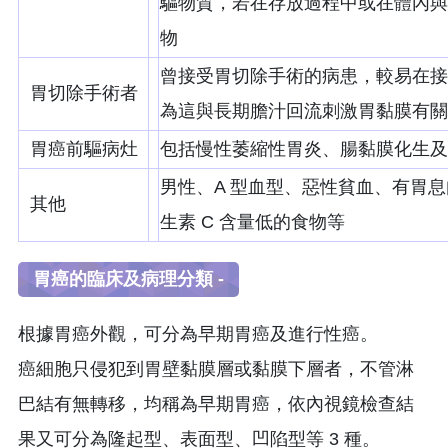
驅物質，若在存放過程中或在體內與
物
曾接受胃切除手術的病患，較易在接
胃切除手術者
為這與長期膽汁回流刺激胃黏膜有關，潛
胃癌前驅病灶
包括慢性萎縮性胃炎、腸黏膜化生及
男性、A 型血型、惡性貧血、有胃息
其他
生素 C 含量低的食物等
胃癌的臨床及病理分類 -
根據胃癌外觀，可分為早期胃癌及進行性癌。
癌細胞只侵犯到胃壁黏膜層或黏膜下層者，不管淋
巴結有無轉移，均稱為早期胃癌，依內視鏡檢查結
果又可分為隆起型、表面型、凹陷型等 3 種。