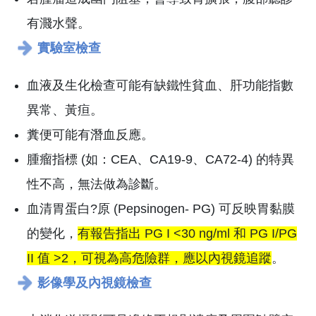
有濺水聲。
實驗室檢查
血液及生化檢查可能有缺鐵性貧血、肝功能指數
異常、黃疸。
糞便可能有潛血反應。
腫瘤指標 (如：CEA、CA19-9、CA72-4) 的特異
性不高，無法做為診斷。
血清胃蛋白?原 (Pepsinogen- PG) 可反映胃黏膜
的變化，
有報告指出 PG I <30 ng/ml 和 PG I/PG
II 值 >2，可視為高危險群，應以內視鏡追蹤
。
影像學及內視鏡檢查