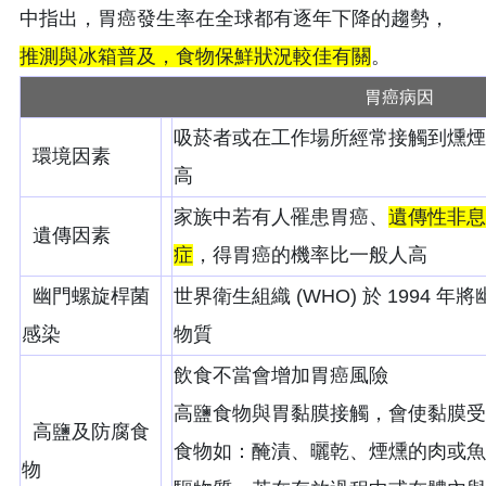
中指出，胃癌發生率在全球都有逐年下降的趨勢，
推測與冰箱普及，食物保鮮狀況較佳有關
。
胃癌病因
吸菸者或在工作場所經常接觸到燻煙
環境因素
高
家族中若有人罹患胃癌、
遺傳性非息
遺傳因素
症
，得胃癌的機率比一般人高
幽門螺旋桿菌
世界衛生組織 (WHO) 於 1994 
感染
物質
飲食不當會增加胃癌風險
高鹽食物與胃黏膜接觸，會使黏膜受
高鹽及防腐食
食物如：醃漬、曬乾、煙燻的肉或魚
物