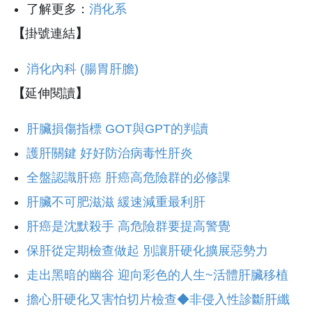
了解更多：
消化系
【
掛號連結
】
消化內科 (腸胃肝膽)
【
延伸閱讀
】
肝臟損傷指標 GOT與GPT的判讀
護肝關鍵 好好防治病毒性肝炎
全盤認識肝癌 肝癌高危險群的必修課
肝臟不可肥滋滋 緩速減重最利肝
肝癌是沈默殺手 高危險群要提高警覺
保肝從定期檢查做起 別讓肝硬化擴展惡勢力
走出黑暗的幽谷 迎向彩色的人生~活體肝臟移植
擔心肝硬化又害怕切片檢查◆非侵入性診斷肝纖