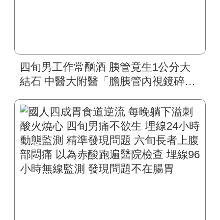
四旬男工作常酗酒 胰管竟生1公分大
結石 中醫大附醫「膽胰管內視鏡碎
石」 精準擊破頑固結石 無需住院、無
副作用 戒酒重拾健康人生