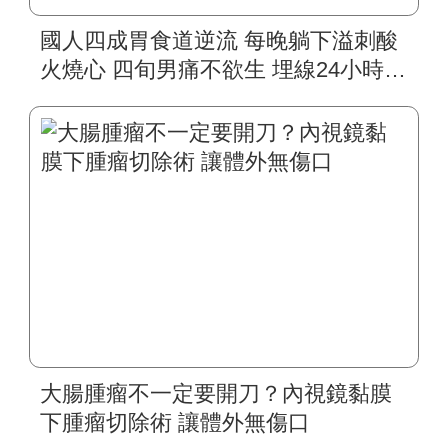
國人四成胃食道逆流 每晚躺下溢刺酸
火燒心 四旬男痛不欲生 埋線24小時動
態監測 精準發現問題 六旬長者上腹部
悶痛 以為赤酸跑遍醫院檢查 埋線96小
時無線監測 發現問題不在腸胃
大腸腫瘤不一定要開刀？內視鏡黏膜
下腫瘤切除術 讓體外無傷口