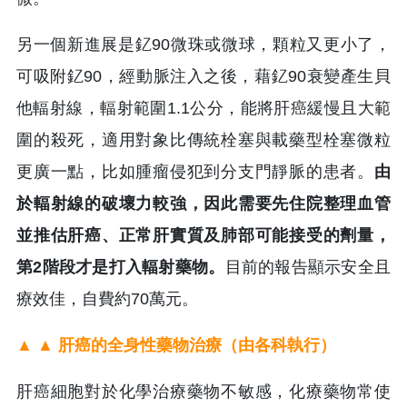
另一個新進展是釔90微珠或微球，顆粒又更小了，
可吸附釔90，經動脈注入之後，藉釔90衰變產生貝
他輻射線，輻射範圍1.1公分，能將肝癌緩慢且大範
圍的殺死，適用對象比傳統栓塞與載藥型栓塞微粒
更廣一點，比如腫瘤侵犯到分支門靜脈的患者。
由
於輻射線的破壞力較強，因此需要先住院整理血管
並推估肝癌、正常肝實質及肺部可能接受的劑量，
第2階段才是打入輻射藥物。
目前的報告顯示安全且
療效佳，自費約70萬元。
▲ ▲ 肝癌的全身性藥物治療（由各科執行）
肝癌細胞對於化學治療藥物不敏感，化療藥物常使