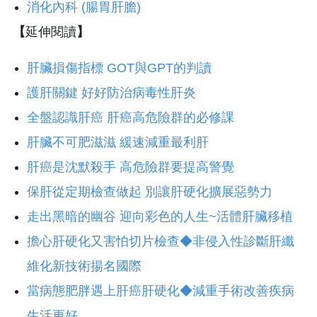
消化內科 (腸胃肝膽)
【
延伸閱讀
】
肝臟損傷指標 GOT與GPT的判讀
護肝關鍵 好好防治病毒性肝炎
全盤認識肝癌 肝癌高危險群的必修課
肝臟不可肥滋滋 緩速減重最利肝
肝癌是沈默殺手 高危險群要提高警覺
保肝從定期檢查做起 別讓肝硬化擴展惡勢力
走出黑暗的幽谷 迎向彩色的人生~活體肝臟移植
擔心肝硬化又害怕切片檢查◆非侵入性診斷肝纖
維化新技術揚名國際
當病態肥胖遇上肝癌肝硬化◆減重手術改善疾病
生活更好