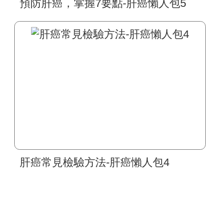
預防肝癌，掌握7要點-肝癌懶人包5
肝癌常見檢驗方法-肝癌懶人包4