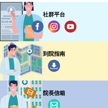
社群平台
到院指南
院長信箱