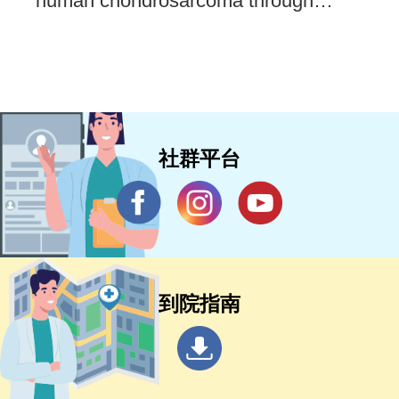
human chondrosarcoma through
extrinsic death receptor pathway.
社群平台
到院指南