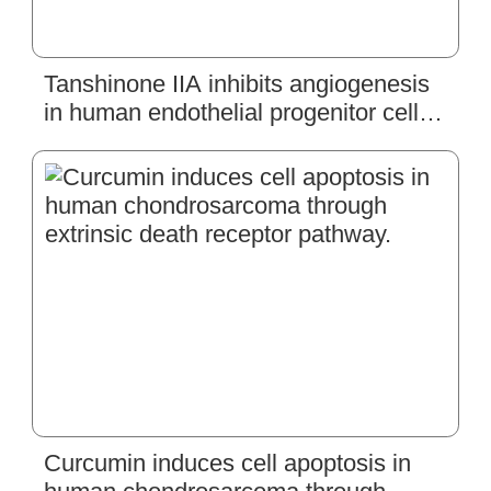
Tanshinone IIA inhibits angiogenesis
in human endothelial progenitor cells
in vitro and in vivo.
Curcumin induces cell apoptosis in