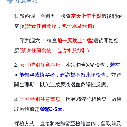
注意事項
1. 預約週一至週五：檢查
當天上午七點
過後開始
空腹
(禁食任何食物，包含水及飲料)
。
預約週六 ：檢查
前一天晚上12點
過後開始空
腹
(禁食任何食物，包含水及飲料)
2.
女性特別注意事項
：本次包含X光檢查，
若有
可能懷孕或懷孕者，建議暫不做此項檢查。
並避
開生理期，以免造成尿液潛血偽陽性反應。
3.
男性特別注意事項
：因有精液分析檢查，故留
取檢體前需
禁慾3-5天
。
採檢方式：直接將檢體留至檢體盒內，留取前及