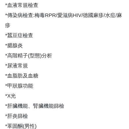
*血液常規檢查
*傳染病檢查:梅毒RPR/愛滋病HIV/德國麻疹/水痘/麻
疹
*蠶豆症檢查
*腮腺炎
*高階精子(型態)分析
*尿液常規
*血脂肪及血糖
*甲狀腺功能
*X光
*肝臟機能、腎臟機能篩檢
*肝炎篩檢
*睪固酮(男性)