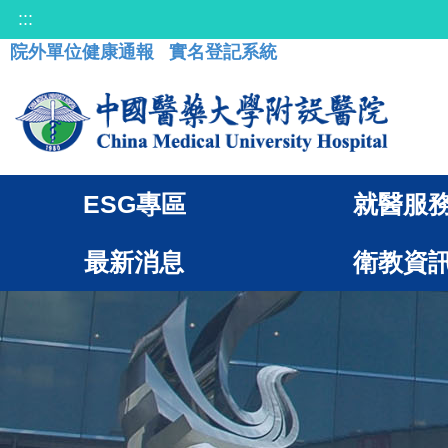
:::
院外單位健康通報
實名登記系統
ESG專區
就醫服
最新消息
衛教資