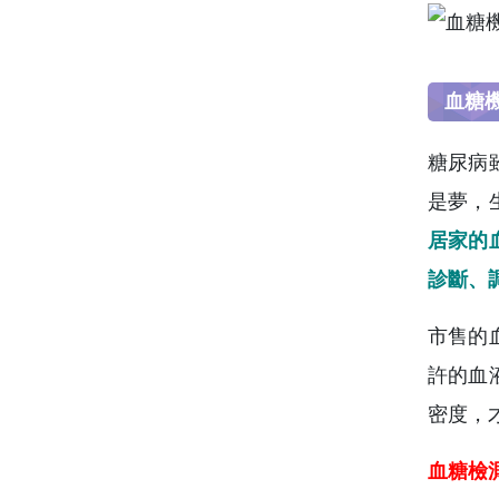
血糖
糖尿病
是夢，
居家的
診斷、
市售的
許的血
密度，
血糖檢