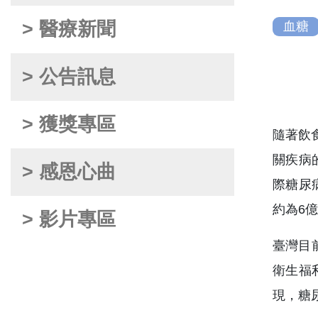
> 醫療新聞
血糖
> 公告訊息
> 獲獎專區
隨著飲
關疾病
> 感恩心曲
際糖尿
約為6
> 影片專區
臺灣目
衛生福
現，糖