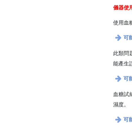
儀器使
使用血
可
此類問
能產生
可
血糖試
濕度。
可