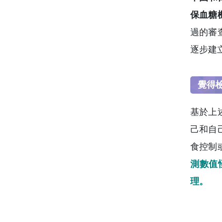
保血糖
過的審
逐步建
覺得
基於上
己和自
食控制
測數值
理。