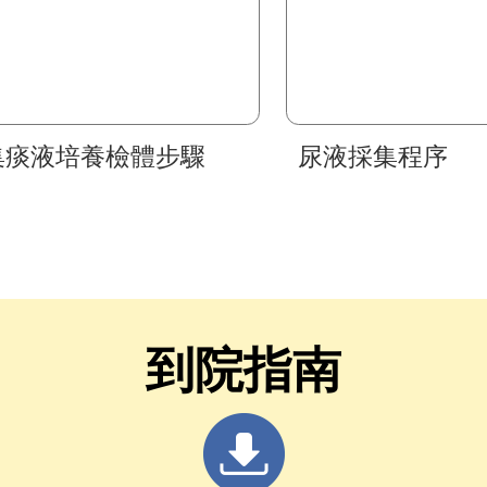
集痰液培養檢體步驟
尿液採集程序
到院指南