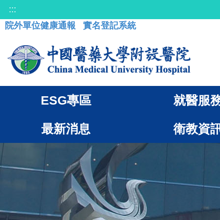
:::
院外單位健康通報
實名登記系統
ESG專區
就醫服
最新消息
衛教資